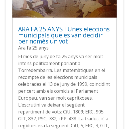
ARA FA 25 ANYS l Unes eleccions
municipals que es van decidir
per només un vot
Ara fa 25 anys
El mes de juny de fa 25 anys va ser molt
intens políticament parlant a
Torredembarra. Les matemàtiques en el
recompte de les eleccions municipals
celebrades el 13 de juny de 1999, coincidint
per cert amb els comicis al Parlament
Europeu, van ser molt capritxoses.
L’escrutini va deixar el següent
repartiment de vots: CiU, 1809; ERC, 905;
GIT, 837; PSC, 782; i PP. 438. La traducció a
regidors era la següent: CiU, 5; ERC; 3; GIT,