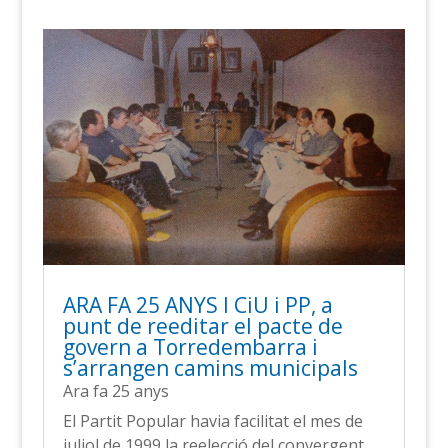
ARA FA 25 ANYS l CiU i PP, a
punt de reeditar el pacte de
govern a Torredembarra i
s’arrangen camins municipals
Ara fa 25 anys
El Partit Popular havia facilitat el mes de
juliol de 1999 la reelecció del convergent