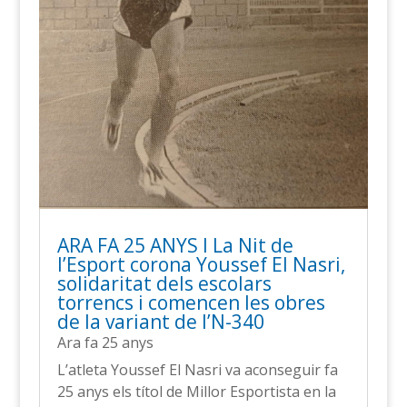
ARA FA 25 ANYS l La Nit de
l’Esport corona Youssef El Nasri,
solidaritat dels escolars
torrencs i comencen les obres
de la variant de l’N-340
Ara fa 25 anys
L’atleta Youssef El Nasri va aconseguir fa
25 anys els títol de Millor Esportista en la