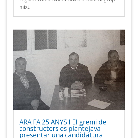
mixt.
ARA FA 25 ANYS l El gremi de
constructors es plantejava
presentar una candidatura