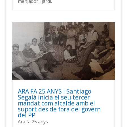
menjador i jardí.
ARA FA 25 ANYS l Santiago
Segalà inicia el seu tercer
mandat com alcalde amb el
suport des de fora del govern
del PP
Ara fa 25 anys