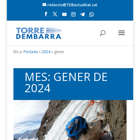
redaccio@TDBactualitat.cat
Ets a:
Portada
»
2024
»
gener
MES:
GENER DE
2024