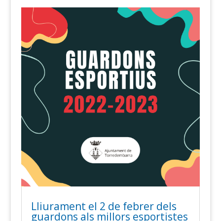
Lliurament el 2 de febrer dels
guardons als millors esportistes