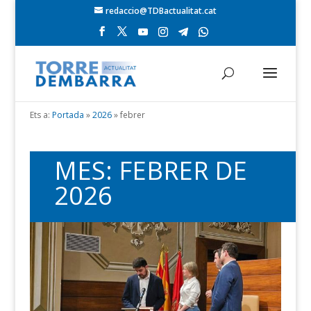
redaccio@TDBactualitat.cat
Ets a:
Portada
»
2026
»
febrer
MES:
FEBRER DE
2026