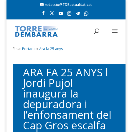
redaccio@TDBactualitat.cat
Ets a:
Portada
»
Ara fa 25 anys
ARA FA 25 ANYS l
Jordi Pujol
inaugura la
depuradora i
l’enfonsament del
Cap Gros escalfa