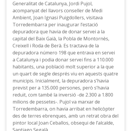
Generalitat de Catalunya, Jordi Pujol,
acompanyat del llavors conseller de Medi
Ambient, Joan Ignasi Puigdollers, visitava
Torredembarra per inaugurar l’estació
depuradora que havia de donar servei a la
capital del Baix Gaià, la Pobla de Montornès,
Creixell i Roda de Berà. Es tractava de la
depuradora número 198 que entrava en servei
a Catalunya i podia donar servei fins a 110.000
habitants, una població molt superior a la que
un quart de segle després viu en aquests quatre
municipis. Inicialment, la depuradora s’havia
previst per a 135.000 persones, però s’havia
reduït, com també la inversió -de 2.300 a 1.800
milions de pessetes-. Pujol va marxar de
Torredembarra, on havia arribat en helicòpter
des de terres ebrenques, amb un retrat obra del
pintor local Joan Ceballos, obsequi de l’alcalde,
Santiago Segalà.