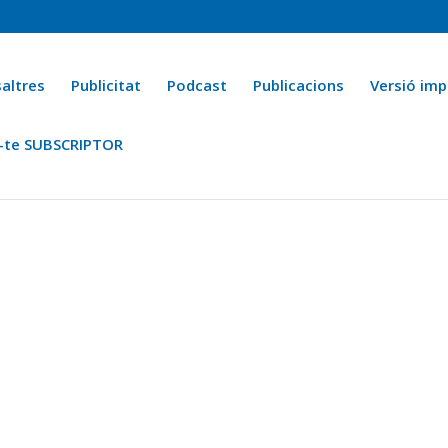
altres
Publicitat
Podcast
Publicacions
Versió imp
-te SUBSCRIPTOR
ca
Ara fa 25 anys
Esports
La cuina de l’Avi Macià
La Novel·