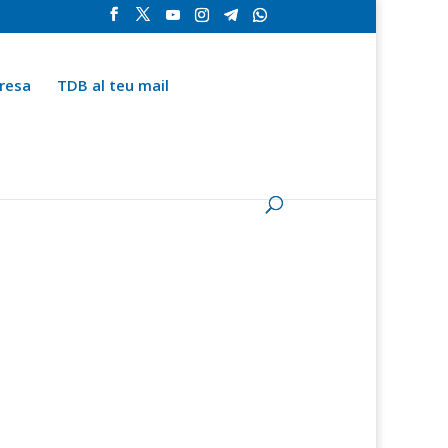
resa
TDB al teu mail
la
Contingut especial
Espai del subscriptor