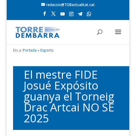
redaccio@TDBactualitat.cat
Ets a:
Portada
»
Esports
El mestre FIDE
Josué Expósito
guanya el Torneig
Drac Artcai NO SE
2025