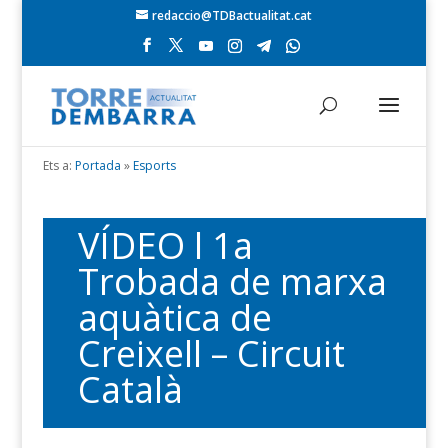
redaccio@TDBactualitat.cat
Ets a:
Portada
»
Esports
VÍDEO l 1a
Trobada de marxa
aquàtica de
Creixell – Circuit
Català