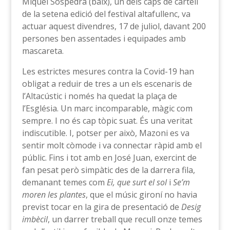
Miquel Sospedra (baix), un dels caps de cartell
de la setena edició del festival altafullenc, va
actuar aquest divendres, 17 de juliol, davant 200
persones ben assentades i equipades amb
mascareta.
Les estrictes mesures contra la Covid-19 han
obligat a reduir de tres a un els escenaris de
l’Altacústic i només ha quedat la plaça de
l’Església. Un marc incomparable, màgic com
sempre. I no és cap tòpic suat. És una veritat
indiscutible. I, potser per això, Mazoni es va
sentir molt còmode i va connectar ràpid amb el
públic. Fins i tot amb en José Juan, exercint de
fan pesat però simpàtic des de la darrera fila,
demanant temes com
Ei, que surt el sol
i
Se’m
moren
les plantes
, que el músic gironí no havia
previst tocar en la gira de presentació de
Desig
imbècil
, un darrer treball que recull onze temes