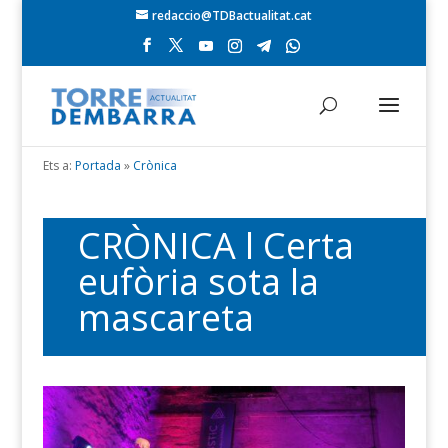
redaccio@TDBactualitat.cat
Ets a:
Portada
»
Crònica
CRÒNICA l Certa
eufòria sota la
mascareta