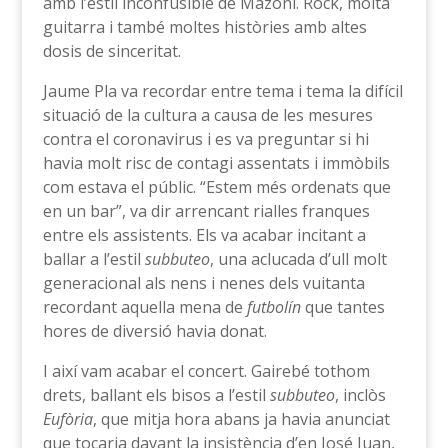
amb l’estil inconfusible de Mazoni. Rock, molta
guitarra i també moltes històries amb altes
dosis de sinceritat.
Jaume Pla va recordar entre tema i tema la difícil
situació de la cultura a causa de les mesures
contra el coronavirus i es va preguntar si hi
havia molt risc de contagi assentats i immòbils
com estava el públic. “Estem més ordenats que
en un bar”, va dir arrencant rialles franques
entre els assistents. Els va acabar incitant a
ballar a l’estil
subbuteo
, una aclucada d’ull molt
generacional als nens i nenes dels vuitanta
recordant aquella mena de
futbolín
que tantes
hores de diversió havia donat.
I així vam acabar el concert. Gairebé tothom
drets, ballant els bisos a l’estil
subbuteo
, inclòs
Eufòria
, que mitja hora abans ja havia anunciat
que tocaria davant la insistència d’en José Juan,