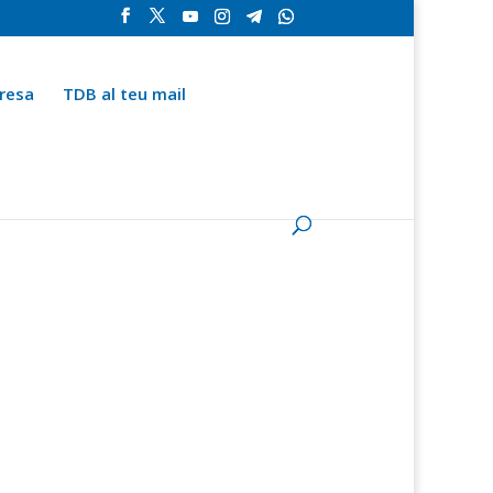
resa
TDB al teu mail
la
Contingut especial
Espai del subscriptor