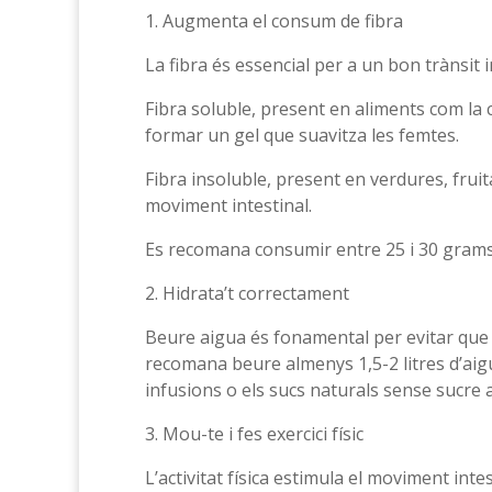
1. Augmenta el consum de fibra
La fibra és essencial per a un bon trànsit i
Fibra soluble, present en aliments com la c
formar un gel que suavitza les femtes.
Fibra insoluble, present en verdures, fruita
moviment intestinal.
Es recomana consumir entre 25 i 30 grams de
2. Hidrata’t correctament
Beure aigua és fonamental per evitar que le
recomana beure almenys 1,5-2 litres d’aig
infusions o els sucs naturals sense sucre a
3. Mou-te i fes exercici físic
L’activitat física estimula el moviment inte