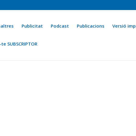
altres
Publicitat
Podcast
Publicacions
Versió imp
-te SUBSCRIPTOR
ca
Ara fa 25 anys
Esports
La cuina de l’Avi Macià
La Novel·