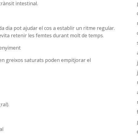
rànsit intestinal.
a dia pot ajudar el cos a establir un ritme regular.
 evita retenir les femtes durant molt de temps.
renyiment
s en greixos saturats poden empitjorar el
ral).
al