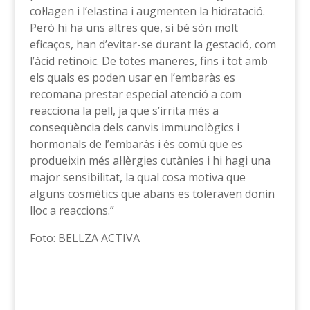
col·lagen i l’elastina i augmenten la hidratació.
Però hi ha uns altres que, si bé són molt
eficaços, han d’evitar-se durant la gestació, com
l’àcid retinoic. De totes maneres, fins i tot amb
els quals es poden usar en l’embaràs es
recomana prestar especial atenció a com
reacciona la pell, ja que s’irrita més a
conseqüència dels canvis immunològics i
hormonals de l’embaràs i és comú que es
produeixin més al·lèrgies cutànies i hi hagi una
major sensibilitat, la qual cosa motiva que
alguns cosmètics que abans es toleraven donin
lloc a reaccions.”
Foto: BELLZA ACTIVA