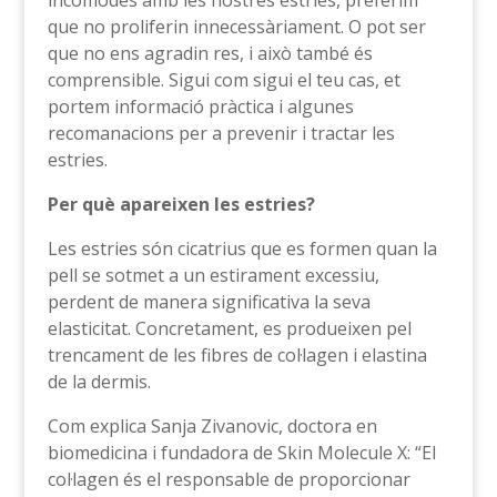
incòmodes amb les nostres estries, preferim
que no proliferin innecessàriament. O pot ser
que no ens agradin res, i això també és
comprensible. Sigui com sigui el teu cas, et
portem informació pràctica i algunes
recomanacions per a prevenir i tractar les
estries.
Per què apareixen les estries?
Les estries són cicatrius que es formen quan la
pell se sotmet a un estirament excessiu,
perdent de manera significativa la seva
elasticitat. Concretament, es produeixen pel
trencament de les fibres de col·lagen i elastina
de la dermis.
Com explica Sanja Zivanovic, doctora en
biomedicina i fundadora de Skin Molecule X: “El
col·lagen és el responsable de proporcionar