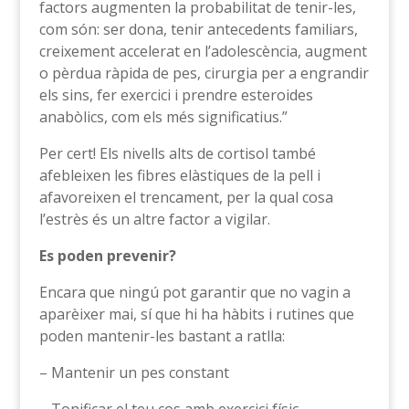
factors augmenten la probabilitat de tenir-les,
com són: ser dona, tenir antecedents familiars,
creixement accelerat en l’adolescència, augment
o pèrdua ràpida de pes, cirurgia per a engrandir
els sins, fer exercici i prendre esteroides
anabòlics, com els més significatius.”
Per cert! Els nivells alts de cortisol també
afebleixen les fibres elàstiques de la pell i
afavoreixen el trencament, per la qual cosa
l’estrès és un altre factor a vigilar.
Es poden prevenir?
Encara que ningú pot garantir que no vagin a
aparèixer mai, sí que hi ha hàbits i rutines que
poden mantenir-les bastant a ratlla:
– Mantenir un pes constant