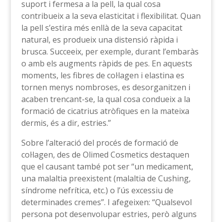
suport i fermesa a la pell, la qual cosa
contribueix a la seva elasticitat i flexibilitat. Quan
la pell s’estira més enllà de la seva capacitat
natural, es produeix una distensió ràpida i
brusca. Succeeix, per exemple, durant l’embaràs
o amb els augments ràpids de pes. En aquests
moments, les fibres de col·lagen i elastina es
tornen menys nombroses, es desorganitzen i
acaben trencant-se, la qual cosa condueix a la
formació de cicatrius atròfiques en la mateixa
dermis, és a dir, estries.”
Sobre l’alteració del procés de formació de
col·lagen, des de Olimed Cosmetics destaquen
que el causant també pot ser “un medicament,
una malaltia preexistent (malaltia de Cushing,
síndrome nefrítica, etc.) o l’ús excessiu de
determinades cremes”. I afegeixen: “Qualsevol
persona pot desenvolupar estries, però alguns