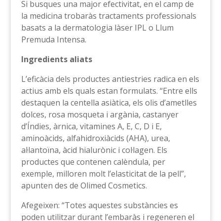
Si busques una major efectivitat, en el camp de
la medicina trobaràs tractaments professionals
basats a la dermatologia làser IPL o Llum
Premuda Intensa.
Ingredients aliats
L’eficàcia dels productes antiestries radica en els
actius amb els quals estan formulats. “Entre ells
destaquen la centella asiàtica, els olis d’ametlles
dolces, rosa mosqueta i argània, castanyer
d’Índies, àrnica, vitamines A, E, C, D i E,
aminoàcids, alfahidroxiàcids (AHA), urea,
al·lantoïna, àcid hialurònic i col·lagen. Els
productes que contenen calèndula, per
exemple, milloren molt l’elasticitat de la pell”,
apunten des de Olimed Cosmetics.
Afegeixen: “Totes aquestes substàncies es
poden utilitzar durant l’embaràs i regeneren el