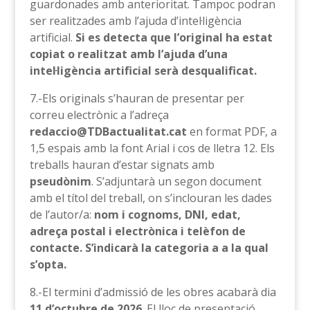
guardonades amb anterioritat. Tampoc podran
ser realitzades amb l’ajuda d’intel·ligència
artificial.
Si es detecta que l’original ha estat
copiat o realitzat amb l’ajuda d’una
intel·ligència artificial serà desqualificat.
7.-Els originals s’hauran de presentar per
correu electrònic a l’adreça
redaccio@TDBactualitat.cat
en format PDF, a
1,5 espais amb la font Arial i cos de lletra 12. Els
treballs hauran d’estar signats amb
pseudònim
. S’adjuntarà un segon document
amb el títol del treball, on s’inclouran les dades
de l’autor/a:
nom i cognoms, DNI, edat,
adreça postal i electrònica i telèfon de
contacte. S’indicarà la categoria a a la qual
s’opta.
8.-El termini d’admissió de les obres acabarà dia
11 d’octubre de 2026
. El lloc de presentació