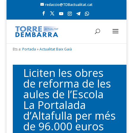
redaccio@TDBactualitat.cat
Ets a:
Portada
»
Actualitat Baix Gaià
Liciten les obres
de reforma de les
aules de l’Escola
La Portalada
d’Altafulla per més
de 96.000 euros