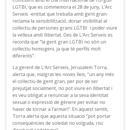
Coincidint amb el Dia Internacional de l’Orgull
LGTBI, que es commemora el 28 de juny, L’Arc
Serveis -entitat que treballa amb gent gran-
reclama la sensibilització, donar visibilitat al
col·lectiu de persones grans LGTBI i poder viure
la vellesa amb llibertat. Des de L’Arc Serveis es
recorda que “la gent gran LGTBI no són un
col·lectiu homogeni, ja que té perfils molt
diferents”.
La gerent de L’Arc Serveis, Jerusalem Torra,
alerta que, malgrat les noves lleis, “un any més
el col·lectiu de gent gran, per por de ser
prejutjat socialment, no pot viure en llibertat i
es veu obligat a renunciar a la seva identitat
sexual o expressió de gènere per evitar no
haver de tornar a l’armari”. En aquest sentit,
Torra alerta que aquesta situació “pot portar
conseqüències de soledat no volguda, risc