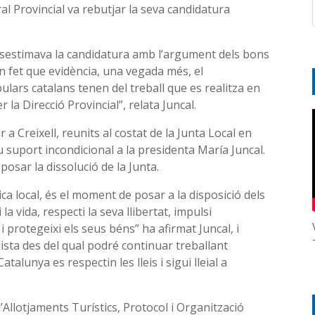
al Provincial va rebutjar la seva candidatura
esestimava la candidatura amb l’argument dels bons
un fet que evidència, una vegada més, el
lars catalans tenen del treball que es realitza en
 la Direcció Provincial”, relata Juncal.
ar a Creixell, reunits al costat de la Junta Local en
u suport incondicional a la presidenta María Juncal.
oposar la dissolució de la Junta.
ica local, és el moment de posar a la disposició dels
a vida, respecti la seva llibertat, impulsi
i protegeixi els seus béns” ha afirmat Juncal, i
alista des del qual podré continuar treballant
talunya es respectin les lleis i sigui lleial a
d’Allotjaments Turístics, Protocol i Organització