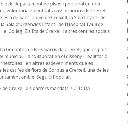
ble de departament de pisos i personal en una
a, voluntària en entitats i associacions de Creixell.
lésia de Sant Jaume de Creixell, la Sala Infantil de
a Sala d’Urgències Infantil de l’Hospital Taulí de
el Col·legi Els Ets de Creixell i altres centres socials
la Gegantera, Els Esmarris de Creixell, que és part
el municipi. Ha col·laborat en el disseny i realització
arnestoltes i en altres esdeveniments que es
 les catifes de flors de Corpus a Creixell, una de les
 juntament amb el Seguici Popular.
P de Creixell els darrers mandats. / CEDIDA