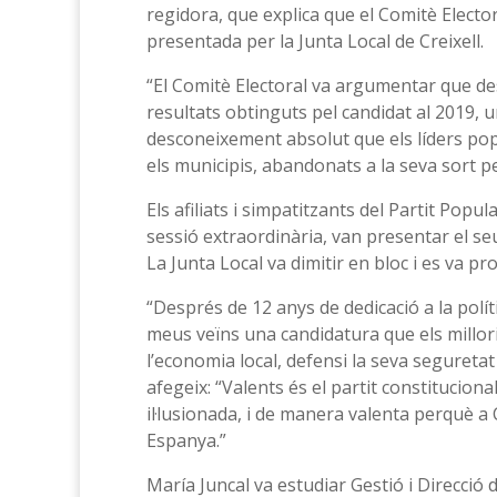
regidora, que explica que el Comitè Elector
presentada per la Junta Local de Creixell.
“El Comitè Electoral va argumentar que d
resultats obtinguts pel candidat al 2019, 
desconeixement absolut que els líders popu
els municipis, abandonats a la seva sort per
Els afiliats i simpatitzants del Partit Popul
sessió extraordinària, van presentar el se
La Junta Local va dimitir en bloc i es va pr
“Després de 12 anys de dedicació a la polít
meus veïns una candidatura que els millori l
l’economia local, defensi la seva seguretat 
afegeix: “Valents és el partit constitucion
il·lusionada, i de manera valenta perquè a Ca
Espanya.”
María Juncal va estudiar Gestió i Direcció 