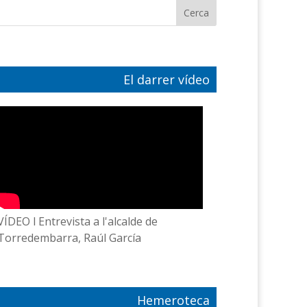
El darrer vídeo
VÍDEO l Entrevista a l'alcalde de
Torredembarra, Raúl García
Hemeroteca