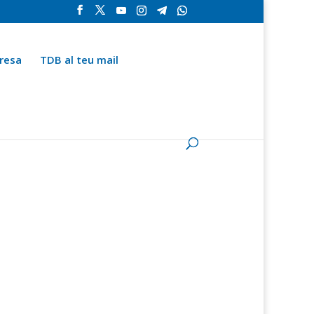
resa
TDB al teu mail
la
Contingut especial
Espai del subscriptor