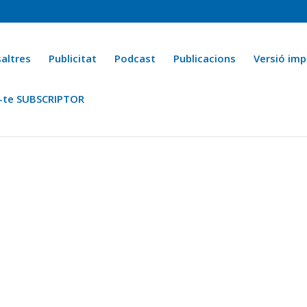
altres
Publicitat
Podcast
Publicacions
Versió imp
-te SUBSCRIPTOR
ca
Ara fa 25 anys
Esports
La cuina de l’Avi Macià
La Novel·