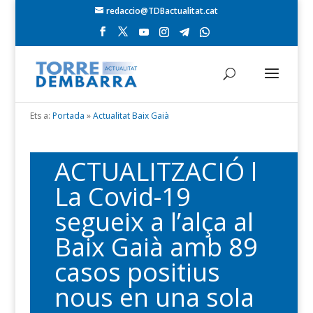
redaccio@TDBactualitat.cat
Ets a:
Portada
»
Actualitat Baix Gaià
ACTUALITZACIÓ l
La Covid-19
segueix a l’alça al
Baix Gaià amb 89
casos positius
nous en una sola