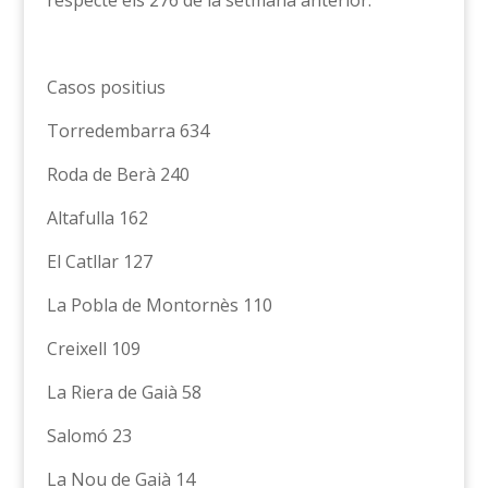
respecte els 276 de la setmana anterior.
Casos positius
Torredembarra 634
Roda de Berà 240
Altafulla 162
El Catllar 127
La Pobla de Montornès 110
Creixell 109
La Riera de Gaià 58
Salomó 23
La Nou de Gaià 14