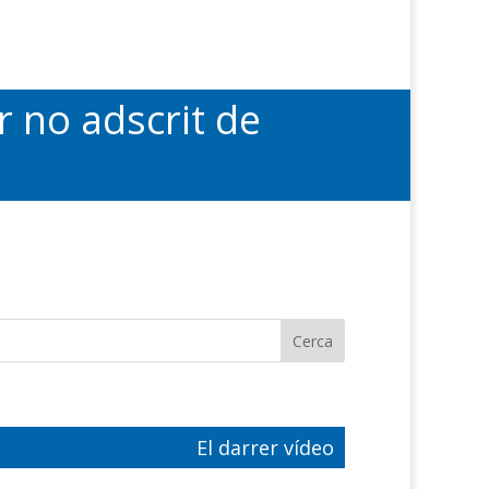
r no adscrit de
El darrer vídeo