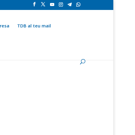
resa
TDB al teu mail
la
Contingut especial
Espai del subscriptor