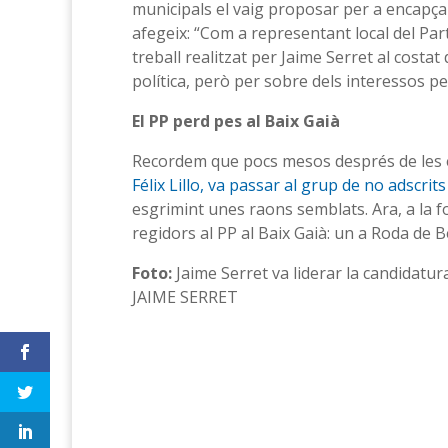
municipals el vaig proposar per a encapçala
afegeix: “Com a representant local del Part
treball realitzat per Jaime Serret al costa
política, però per sobre dels interessos p
El PP perd pes al Baix Gaià
Recordem que pocs mesos després de les ele
Félix Lillo, va passar al grup de no adscri
esgrimint unes raons semblats. Ara, a la
regidors al PP al Baix Gaià: un a Roda de Be
Foto:
Jaime Serret va liderar la candidatu
JAIME SERRET