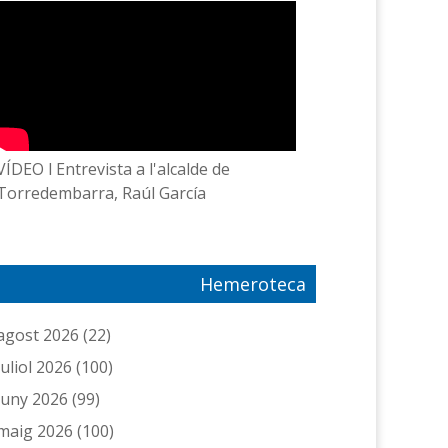
VÍDEO l Entrevista a l'alcalde de
Torredembarra, Raúl García
Hemeroteca
agost 2026
(22)
juliol 2026
(100)
juny 2026
(99)
maig 2026
(100)