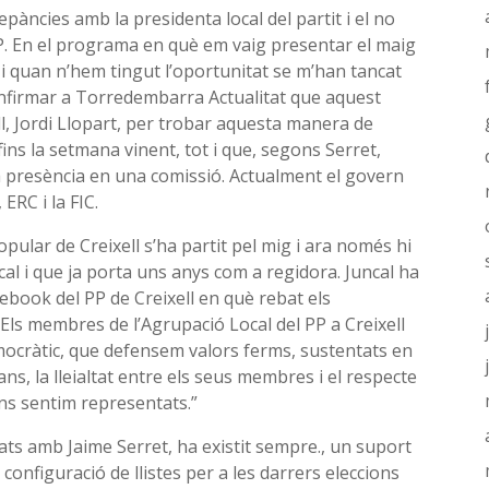
epàncies amb la presidenta local del partit i el no
PP. En el programa en què em vaig presentar el maig
 i quan n’hem tingut l’oportunitat se m’han tancat
confirmar a Torredembarra Actualitat que aquest
ll, Jordi Llopart, per trobar aquesta manera de
fins la setmana vinent, tot i que, segons Serret,
a presència en una comissió. Actualment el govern
 ERC i la FIC.
opular de Creixell s’ha partit pel mig i ara només hi
al i que ja porta uns anys com a regidora. Juncal ha
ebook del PP de Creixell en què rebat els
“Els membres de l’Agrupació Local del PP a Creixell
ocràtic, que defensem valors ferms, sustentats en
ans, la lleialtat entre els seus membres i el respecte
ens sentim representats.”
liats amb Jaime Serret, ha existit sempre., un suport
configuració de llistes per a les darrers eleccions