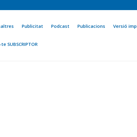
altres
Publicitat
Podcast
Publicacions
Versió imp
-te SUBSCRIPTOR
ca
Ara fa 25 anys
Esports
La cuina de l’Avi Macià
La Novel·