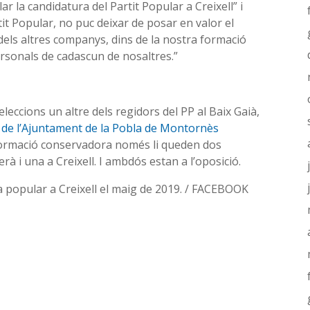
r la candidatura del Partit Popular a Creixell” i
it Popular, no puc deixar de posar en valor el
t dels altres companys, dins de la nostra formació
ersonals de cadascun de nosaltres.”
ccions un altre dels regidors del PP al Baix Gaià,
ts de l’Ajuntament de la Pobla de Montornès
 formació conservadora només li queden dos
rà i una a Creixell. I ambdós estan a l’oposició.
ra popular a Creixell el maig de 2019. / FACEBOOK