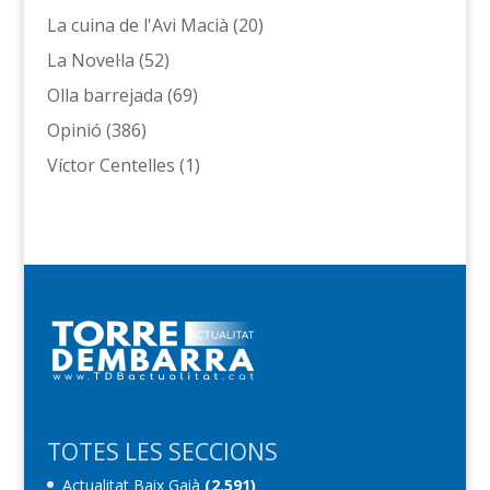
La cuina de l'Avi Macià
(20)
La Novel·la
(52)
Olla barrejada
(69)
Opinió
(386)
Víctor Centelles
(1)
TOTES LES SECCIONS
Actualitat Baix Gaià
(2.591)