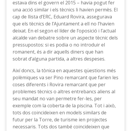
estava dins el govern el 2015 – havia pogut fer
una acció similar i els tècnics li havien permès. El
cap de llista d’ERC, Eduard Rovira, assegurava
que els tècnics de l’Ajuntament a ell no l’havien
deixat. En el segon el líder de l’oposició i l’actual
alcalde van debatre sobre un aspecte tècnic dels
pressupostos: si es podia o no introduir el
romanent, és a dir aquells diners que han
sobrat d’alguna partida, a altres despeses.
Així doncs, la tònica en aquestes qüestions més
polèmiques va ser Pino remarcant que farien les
coses diferents i Rovira remarcant que per
problemes tècnics o altres entrebancs aliens al
seu mandat no van permetre fer-les, per
exemple com la coberta de la piscina. Tot i això,
tots dos coincideixen en models similars de
futur per la Torre, de turisme ien projectes
necessaris. Tots dos també coincideixen que