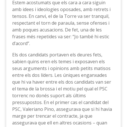
Estem acostumats que els cara a cara siguin
amb idees i ideologies oposades, amb retrets i
tensos. En canvi, el de la Torre va ser tranquil,
respectant el torn de paraula, sense ofenses i
amb poques acusacions. De fet, una de les
frases més repetides va ser: “Jo també hi estic
d’acord”.
Els dos candidats portaven els deures fets,
sabien quins eren els temes i exposaven els
seus arguments i opinions amb petits matisos
entre els dos líders. Les úniques enganxades
que hi va haver entre els dos candidats van ser
el tema de la brossa i el motiu pel qual el PSC
torrenc no donés suport als últims
pressupostos. En el primer cas el candidat del
PSC, Valeriano Pino, assegurava que si hi havia
marge per trencar el contracte, ja que
assegurava que ell en altres ocasions – quan