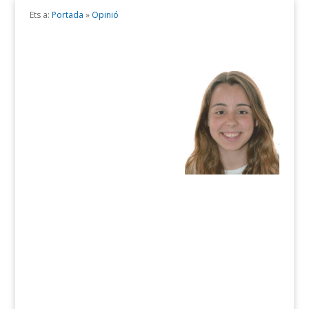
Ets a:
Portada
»
Opinió