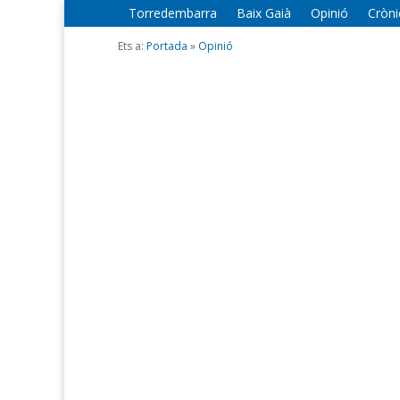
Torredembarra
Baix Gaià
Opinió
Cròni
Ets a:
Portada
»
Opinió