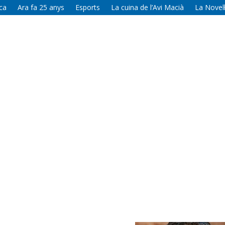
ca
Ara fa 25 anys
Esports
La cuina de l’Avi Macià
La Novel·