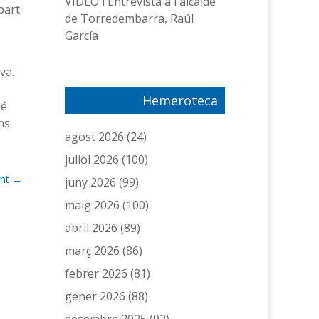
VÍDEO l Entrevista a l'alcalde
part
de Torredembarra, Raúl
García
va.
Hemeroteca
bé
ns.
agost 2026
(24)
juliol 2026
(100)
nt
→
juny 2026
(99)
maig 2026
(100)
abril 2026
(89)
març 2026
(86)
febrer 2026
(81)
gener 2026
(88)
desembre 2025
(92)