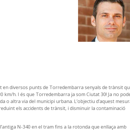
 en diversos punts de Torredembarra senyals de trànsit q
a 30 km/h. I és que Torredembarra ja som Ciutat 30! Ja no po
da o altra via del municipi urbana. L’objectiu d’aquest mesur
duint els accidents de trànsit, i disminuir la contaminació
t l’antiga N-340 en el tram fins a la rotonda que enllaça amb