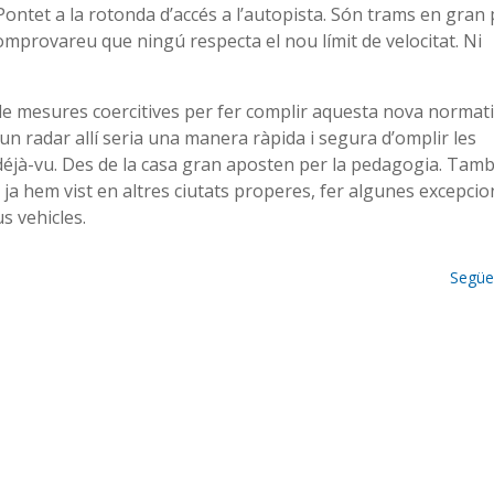
l Pontet a la rotonda d’accés a l’autopista. Són trams en gran 
omprovareu que ningú respecta el nou límit de velocitat. Ni
de mesures coercitives per fer complir aquesta nova normati
n radar allí seria una manera ràpida i segura d’omplir les
 déjà-vu. Des de la casa gran aposten per la pedagogia. Tam
e ja hem vist en altres ciutats properes, fer algunes excepcio
s vehicles.
Següe