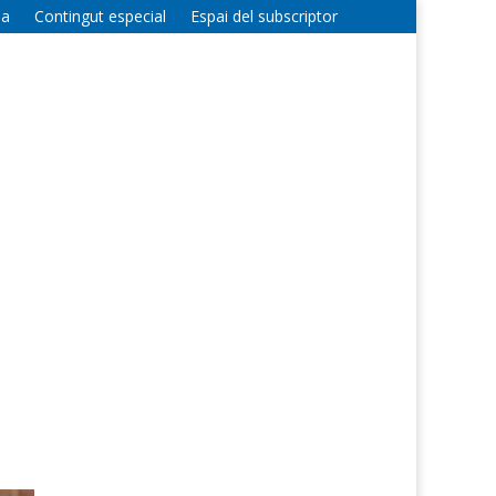
la
Contingut especial
Espai del subscriptor