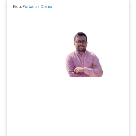
Ets a:
Portada
»
Opinió