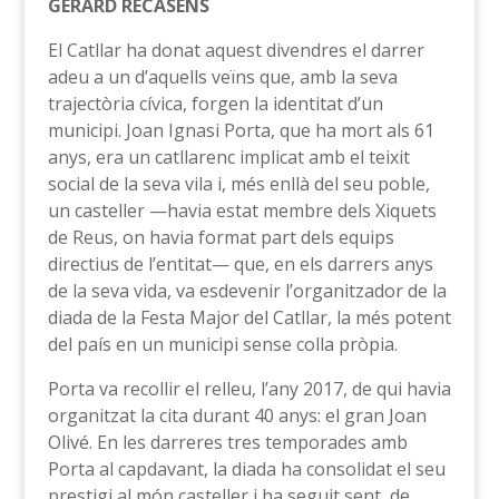
GERARD RECASENS
El Catllar ha donat aquest divendres el darrer
adeu a un d’aquells veïns que, amb la seva
trajectòria cívica, forgen la identitat d’un
municipi. Joan Ignasi Porta, que ha mort als 61
anys, era un catllarenc implicat amb el teixit
social de la seva vila i, més enllà del seu poble,
un casteller —havia estat membre dels Xiquets
de Reus, on havia format part dels equips
directius de l’entitat— que, en els darrers anys
de la seva vida, va esdevenir l’organitzador de la
diada de la Festa Major del Catllar, la més potent
del país en un municipi sense colla pròpia.
Porta va recollir el relleu, l’any 2017, de qui havia
organitzat la cita durant 40 anys: el gran Joan
Olivé. En les darreres tres temporades amb
Porta al capdavant, la diada ha consolidat el seu
prestigi al món casteller i ha seguit sent, de