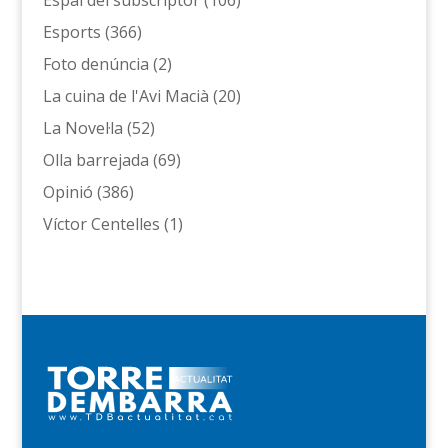
Espai del subscriptor
(106)
Esports
(366)
Foto denúncia
(2)
La cuina de l'Avi Macià
(20)
La Novel·la
(52)
Olla barrejada
(69)
Opinió
(386)
Víctor Centelles
(1)