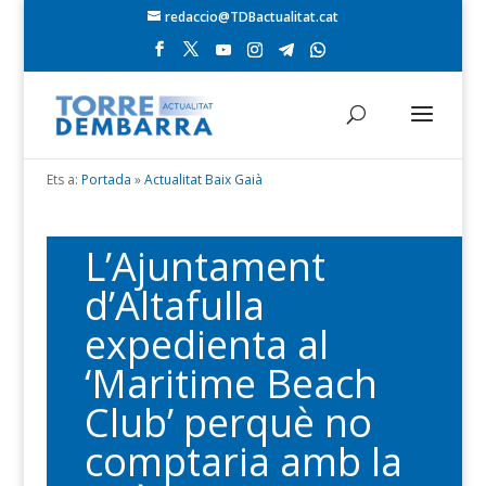
redaccio@TDBactualitat.cat
Ets a:
Portada
»
Actualitat Baix Gaià
L’Ajuntament
d’Altafulla
expedienta al
‘Maritime Beach
Club’ perquè no
comptaria amb la