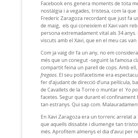
Facebook ens genera moments de tota mena
nostàlgia i a vegades, tristesa, com la que
Frederic Zaragoza recordant que just fa un
de maig, els qui coneixíem el Xavi vam reb
persona extremadament vital als 34 anys. I
viscuts amb el Xavi, que en el meu cas van 
Com ja vaig dir fa un any, no em considera
més que un conegut -seguint la famosa class
compartit feina un parell de cops. Amb ell, 
fregaos
. El seu polifacetisme era espectacu
fer d’ajudant de direcció d’una pel·lícula, b
de Cavallets de la Torre o muntar el Y
o po
facetes. Segur que durant el confinament 
tan estranys. Qui sap com. Malauradamen
En Xavi Zaragoza era un torrenc arrelat a T
que aquells dissabte i diumenge tan tristo
més. Aprofitem almenys el dia d’avui per 