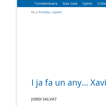
Torredembarra
Baix Gaià
Opinió
Cròni
Ets a:
Portada
»
Opinió
I ja fa un any… Xav
JORDI SALVAT