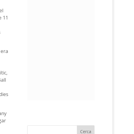
el
e 11
s
 era
tic,
all
dies
rany
gar