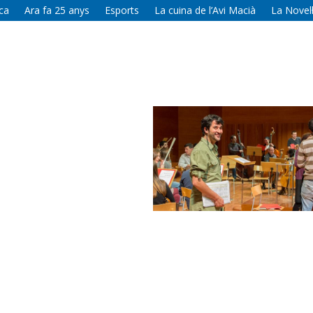
ca
Ara fa 25 anys
Esports
La cuina de l’Avi Macià
La Novel·
i