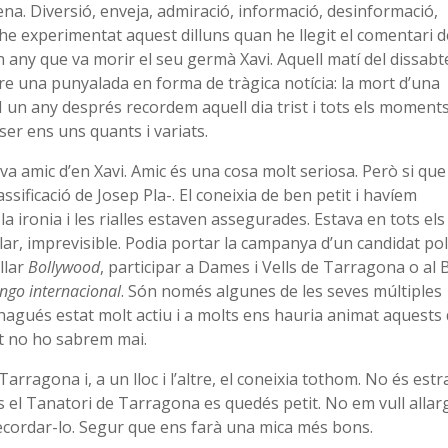
. Diversió, enveja, admiració, informació, desinformació,
 he experimentat aquest dilluns quan he llegit el comentari d
 any que va morir el seu germà Xavi. Aquell matí del dissabt
re una punyalada en forma de tràgica notícia: la mort d’una
 un any després recordem aquell dia trist i tots els moment
ser ens uns quants i variats.
va amic d’en Xavi. Amic és una cosa molt seriosa. Però si que
ificació de Josep Pla-. El coneixia de ben petit i havíem
la ironia i les rialles estaven assegurades. Estava en tots els
lar, imprevisible. Podia portar la campanya d’un candidat polí
allar
Bollywood
, participar a Dames i Vells de Tarragona o al B
ngo internacional
. Són només algunes de les seves múltiples
hagués estat molt actiu i a molts ens hauria animat aquests 
t no ho sabrem mai.
arragona i, a un lloc i l’altre, el coneixia tothom. No és est
s el Tanatori de Tarragona es quedés petit. No em vull allar
recordar-lo. Segur que ens farà una mica més bons.