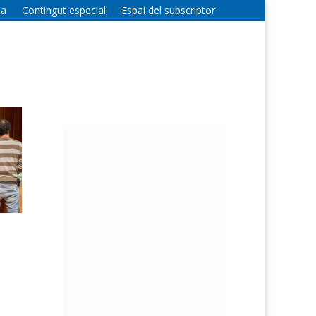
la
Contingut especial
Espai del subscriptor