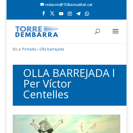
redaccio@TDBactualitat.cat
Ets a:
Portada
»
Olla barrejada
OLLA BARREJADA l
Per Víctor
Centelles