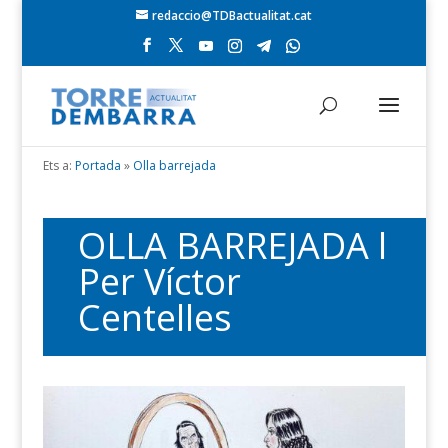
redaccio@TDBactualitat.cat
Ets a:
Portada
»
Olla barrejada
OLLA BARREJADA l
Per Víctor
Centelles