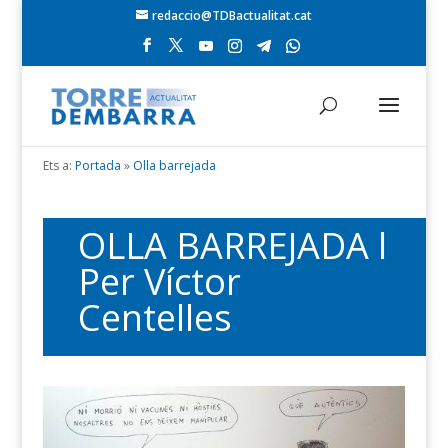
redaccio@TDBactualitat.cat
Ets a:
Portada
»
Olla barrejada
OLLA BARREJADA l
Per Víctor
Centelles