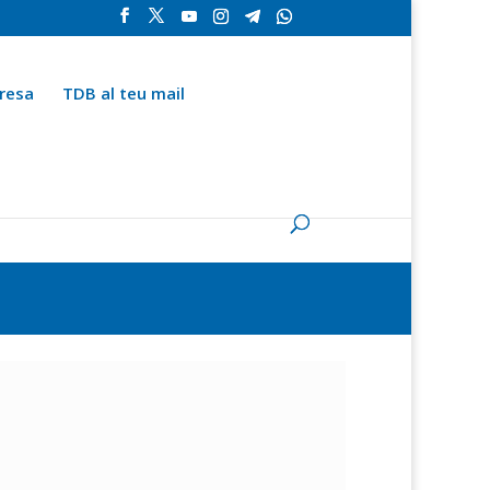
resa
TDB al teu mail
la
Contingut especial
Espai del subscriptor