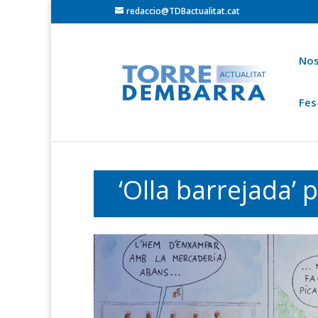
redaccio@TDBactualitat.cat
Nos
Fes
Torredembarra
Baix Gaià
Opinió
Cròni
Ets a:
Portada
»
Olla barrejada
‘Olla barrejada’ 