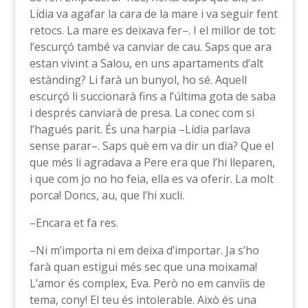
Lídia va agafar la cara de la mare i va seguir fent
retocs. La mare es deixava fer–. I el millor de tot:
l’escurçó també va canviar de cau. Saps que ara
estan vivint a Salou, en uns apartaments d’alt
estànding? Li farà un bunyol, ho sé. Aquell
escurçó li succionarà fins a l’última gota de saba
i després canviarà de presa. La conec com si
l’hagués parit. És una harpia –Lídia parlava
sense parar–. Saps què em va dir un dia? Que el
que més li agradava a Pere era que l’hi lleparen,
i que com jo no ho feia, ella es va oferir. La molt
porca! Doncs, au, que l’hi xucli.
–Encara et fa res.
–Ni m’importa ni em deixa d’importar. Ja s’ho
farà quan estigui més sec que una moixama!
L’amor és complex, Eva. Però no em canviïs de
tema, cony! El teu és intolerable. Això és una