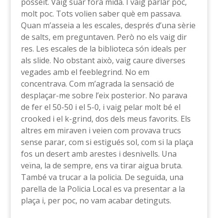
posseït. Vaig suar fora mida. I vaig parlar poc,
molt poc. Tots volien saber què em passava.
Quan m’asseia a les escales, després d’una sèrie
de salts, em preguntaven. Però no els vaig dir
res. Les escales de la biblioteca són ideals per
als slide. No obstant això, vaig caure diverses
vegades amb el feeblegrind. No em
concentrava. Com m’agrada la sensació de
desplaçar-me sobre l’eix posterior. No parava
de fer el 50-50 i el 5-0, i vaig pelar molt bé el
crooked i el k-grind, dos dels meus favorits. Els
altres em miraven i veien com provava trucs
sense parar, com si estigués sol, com si la plaça
fos un desert amb arestes i desnivells. Una
veïna, la de sempre, ens va tirar aigua bruta.
També va trucar a la policia. De seguida, una
parella de la Policia Local es va presentar a la
plaça i, per poc, no vam acabar detinguts.