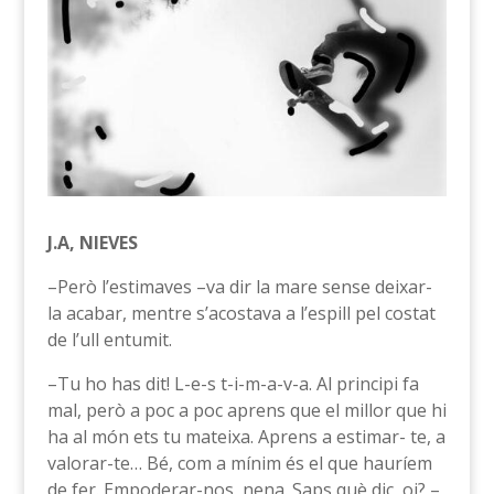
J.A, NIEVES
–Però l’estimaves –va dir la mare sense deixar-
la acabar, mentre s’acostava a l’espill pel costat
de l’ull entumit.
–Tu ho has dit! L-e-s t-i-m-a-v-a. Al principi fa
mal, però a poc a poc aprens que el millor que hi
ha al món ets tu mateixa. Aprens a estimar- te, a
valorar-te… Bé, com a mínim és el que hauríem
de fer. Empoderar-nos, nena. Saps què dic, oi? –