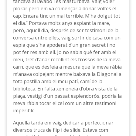
tancava al lavabo i es masturbava. Vaig voler
plorar però em va començar a donar voltes el
cap. Encara tinc un mal terrible. M’ha dolgut tot
el dia.” Portava molts anys espiant la mare,
però, aquell dia, després de ser testimoni de la
conversa entre elles, vaig sortir de casa com un
espia que s’ha apoderat d’un gran secret i no
pot fer res amb ell. Jo no sabia què fer amb el
meu, tret d’anar recollint els trossos de la meva
carn, que es desfeia a mesura que la meva ràbia
m’anava colpejant mentre baixava la Diagonal a
tota pastilla amb el meu patí, camí de la
biblioteca. En l’alta xemeneia d’obra vista de la
plaça, vestigi d’un passat esplendorós, podria la
meva ràbia tocar el cel com un altre testimoni
imperible.
Aquella tarda em vaig dedicar a perfeccionar
diversos trucs de flip i de slide. Estava com