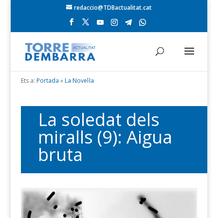
redaccio@TDBactualitat.cat
Ets a:
Portada
»
La Novel·la
La soledat dels
miralls (9): Aigua
bruta