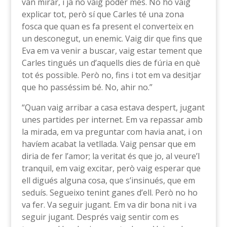
van mirar, i ja no vaig poder més. No ho vaig
explicar tot, però sí que Carles té una zona
fosca que quan es fa present el converteix en
un desconegut, un enemic. Vaig dir que fins que
Eva em va venir a buscar, vaig estar tement que
Carles tingués un d’aquells dies de fúria en què
tot és possible. Però no, fins i tot em va desitjar
que ho passéssim bé. No, ahir no.”
“Quan vaig arribar a casa estava despert, jugant
unes partides per internet. Em va repassar amb
la mirada, em va preguntar com havia anat, i on
havíem acabat la vetllada. Vaig pensar que em
diria de fer l’amor; la veritat és que jo, al veure’l
tranquil, em vaig excitar, però vaig esperar que
ell digués alguna cosa, que s’insinués, que em
seduís. Segueixo tenint ganes d’ell. Però no ho
va fer. Va seguir jugant. Em va dir bona nit i va
seguir jugant. Després vaig sentir com es