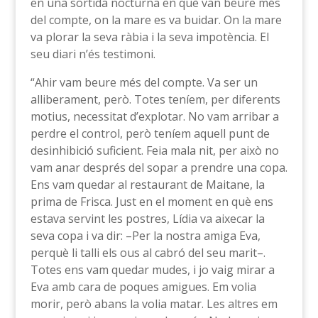
en una sortida nocturna en què van beure més
del compte, on la mare es va buidar. On la mare
va plorar la seva ràbia i la seva impotència. El
seu diari n’és testimoni.
“Ahir vam beure més del compte. Va ser un
alliberament, però. Totes teníem, per diferents
motius, necessitat d’explotar. No vam arribar a
perdre el control, però teníem aquell punt de
desinhibició suficient. Feia mala nit, per això no
vam anar després del sopar a prendre una copa.
Ens vam quedar al restaurant de Maitane, la
prima de Frisca. Just en el moment en què ens
estava servint les postres, Lídia va aixecar la
seva copa i va dir: –Per la nostra amiga Eva,
perquè li talli els ous al cabró del seu marit–.
Totes ens vam quedar mudes, i jo vaig mirar a
Eva amb cara de poques amigues. Em volia
morir, però abans la volia matar. Les altres em