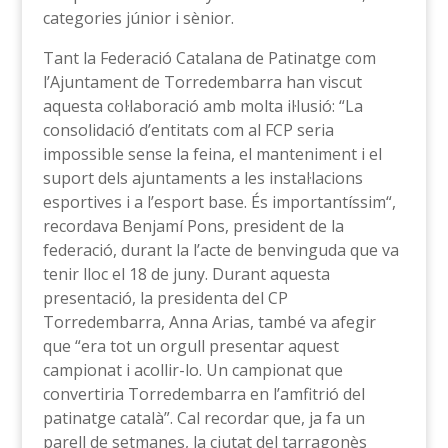
categories júnior i sènior.
Tant la Federació Catalana de Patinatge com
l’Ajuntament de Torredembarra han viscut
aquesta col·laboració amb molta il·lusió: “La
consolidació d’entitats com al FCP seria
impossible sense la feina, el manteniment i el
suport dels ajuntaments a les instal·lacions
esportives i a l’esport base. És importantíssim“,
recordava Benjamí Pons, president de la
federació, durant la l’acte de benvinguda que va
tenir lloc el 18 de juny. Durant aquesta
presentació, la presidenta del CP
Torredembarra, Anna Arias, també va afegir
que “era tot un orgull presentar aquest
campionat i acollir-lo. Un campionat que
convertiria Torredembarra en l’amfitrió del
patinatge català”. Cal recordar que, ja fa un
parell de setmanes, la ciutat del tarragonès