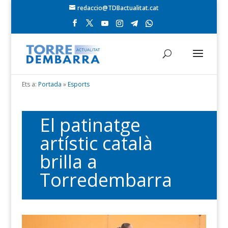
redaccio@TDBactualitat.cat
Ets a:
Portada
»
Esports
El patinatge
artístic català
brilla a
Torredembarra