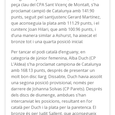
peça clau del CPA Sant Vicenç de Montalt, s’ha
proclamat campió de Catalunya amb 141.90
punts, seguit pel santjustenc Gerard Martínez,
que aconseguia la plata amb 111.29 punts, i el
cunitenc Joan Hilari, que amb 100.96 punts, i
d’una manera similar a Ashurst, ha aixecat el
bronze tot i una quarta posició inicial.
Per tancar el podi català d’enguany, en
categoria de júnior femenina, Alba Duch (CP
L’Aldea) s’ha proclamat campiona de Catalunya
amb 168.13 punts, després de presentar un
molt bon disc llarg. Dissabte, Duch havia assolit
una segona posició provisional, només per
darrere de Johanna Solvas (CP Parets). Després
dels discs de diumenge, ambdues s’han
intercanviat les posicions, resultant en l’or
català per Duch i la plata per la paretenca. El
bronze és per Judit Sallent, que aconsegueix