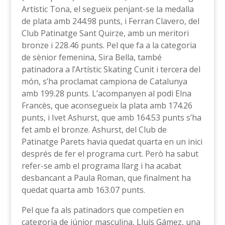
Artístic Tona, el segueix penjant-se la medalla
de plata amb 244.98 punts, i Ferran Clavero, del
Club Patinatge Sant Quirze, amb un meritori
bronze i 228.46 punts. Pel que fa a la categoria
de sènior femenina, Sira Bella, també
patinadora a l’Artístic Skating Cunit i tercera del
món, s’ha proclamat campiona de Catalunya
amb 199.28 punts. L’acompanyen al podi Elna
Francès, que aconsegueix la plata amb 174.26
punts, i Ivet Ashurst, que amb 164.53 punts s’ha
fet amb el bronze. Ashurst, del Club de
Patinatge Parets havia quedat quarta en un inici
després de fer el programa curt. Però ha sabut
refer-se amb el programa llarg i ha acabat
desbancant a Paula Roman, que finalment ha
quedat quarta amb 163.07 punts.
Pel que fa als patinadors que competien en
categoria de júnior masculina, Lluís Gámez, una