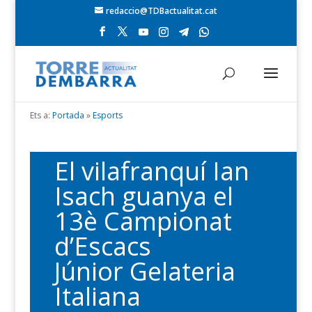
redaccio@TDBactualitat.cat
Ets a:
Portada
»
Esports
El vilafranquí Ian
Isach guanya el
13è Campionat
d’Escacs
Júnior Gelateria
Italiana