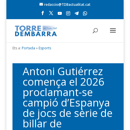
redaccio@TDBactualitat.cat
Ets a:
Portada
»
Esports
Antoni Gutiérrez
comença el 2026
proclamant-se
campió d’Espanya
de jocs de sèrie de
billar de