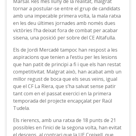
Marsal. Res més lluny de la realitat, malgrat
tornar a postular-se entre el grup de candidats
amb una impecable primera volta, la mala ratxa
en les deu últimes jornades amb només dues
victòries l’ha deixat fora de combat per acabar
sisena, una posició per sobre del CE Altafulla.
Els de Jordi Mercadé tampoc han respost a les
aspiracions que tenien a l’estiu per les lesions
que han patit de principi a fi i que els han restat
competitivitat. Malgrat això, han acabat amb un
millor regust de boca que els seus veïns, igual
que el CF La Riera, que s’ha salvat sense patir
tant com en el passat exercici en la primera
temporada del projecte encapçalat per Raúl
Tudela.
Els rierencs, amb una ratxa de 18 punts de 21
possibles en l’inici de la segona volta, han evitat
el descens, al contrari que la UE Creixell, que