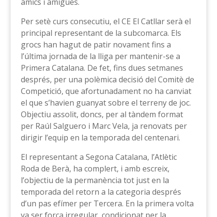
amics i amigues.
Per setè curs consecutiu, el CE El Catllar serà el
principal representant de la subcomarca. Els
grocs han hagut de patir novament fins a
l’última jornada de la lliga per mantenir-se a
Primera Catalana. De fet, fins dues setmanes
després, per una polèmica decisió del Comitè de
Competició, que afortunadament no ha canviat
el que s’havien guanyat sobre el terreny de joc.
Objectiu assolit, doncs, per al tàndem format
per Raúl Salguero i Marc Vela, ja renovats per
dirigir l’equip en la temporada del centenari.
El representant a Segona Catalana, l’Atlètic
Roda de Berà, ha complert, i amb escreix,
l’objectiu de la permanència tot just en la
temporada del retorn a la categoria després
d’un pas efímer per Tercera. En la primera volta
va ser força irregular, condicionat per la