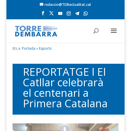
redaccio@TDBactualitat.cat
Ets a:
Portada
»
Esports
REPORTATGE l El
Catllar celebrarà
el centenari a
Primera Catalana