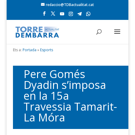
redaccio@TDBactualitat.cat
Ets a:
Portada
»
Esports
Pere Gomés
Dyadin s’imposa
en la 15a
Travessia Tamarit-
La Móra