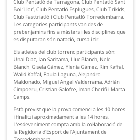
Club Pentatló de Tarragona, Club Pentatló Sant
Boi ‘Llor’, Club Pentatló Esplugues, Club Trikids,
Club Fasttriatló i Club Pentatló Torredembarra.
Les categories participants van des de
prebenjamins fins a màsters i les disciplines que
es disputaran són natació, cursa i tir.
Els atletes del club torrenc participants són:
Unai Diaz, Ian Saritama, Lluc Blanch, Nele
Blanch, Gisela Gámez, Ylenia Gámez, Rim Kaffal,
Walid Kaffal, Paula Laguna, Alejandro
Maldonado, Miguel Angel Valderrama, Adrián
Cimpoeru, Cristian Galofre, Iman Cherifi i Marta
Camps.
Està previst que la prova comenci a les 10 hores
i finalitzi aproximadament a les 14 hores.
L’esdeveniment compta amb la col·laboració de
la Regidoria d’Esport de l’Ajuntament de
Torredembarra.