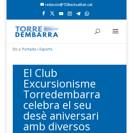
redaccio@TDBactualitat.cat
Ets a:
Portada
»
Esports
El Club
Excursionisme
Torredembarra
celebra el seu
desè aniversari
amb diversos