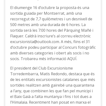
El diumenge 16 d’octubre la proposta és una
sortida guiada per Montserrat, amb una
recorregut de 7,7 quilòmetres i un desnivell de
500 metres amb una durada de 6 hores. La
sortida serà les 7:00 hores del Pàrquing Mañé i
Flaquer. Caldrà inscriure’s al correu electrònic
excursionista@outlook.com. A més, fiins el 31
d’octubre podeu participar al Concurs fotogràfic
amb diverses categories i obert als socis i no
socis. Trobareu més informació AQUÍ.
El president del Club Excursionisme
Torredembarra, Matís Redondo, destaca que és
de les entitats excursionistes catalanes que més
sortides realitzen amb gairebé una quarantena
a l’any, que combinen les que fan pel municipi i
el Baix Gaià a l’alta muntanya i fins i tot dues a
l’Himalaia. Recentment han posat en marxa el