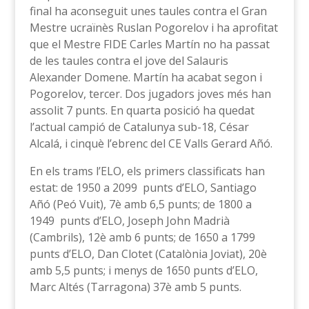
final ha aconseguit unes taules contra el Gran
Mestre ucraïnès Ruslan Pogorelov i ha aprofitat
que el Mestre FIDE Carles Martín no ha passat
de les taules contra el jove del Salauris
Alexander Domene. Martín ha acabat segon i
Pogorelov, tercer. Dos jugadors joves més han
assolit 7 punts. En quarta posició ha quedat
l’actual campió de Catalunya sub-18, César
Alcalá, i cinquè l’ebrenc del CE Valls Gerard Añó.
En els trams l’ELO, els primers classificats han
estat: de 1950 a 2099 punts d’ELO, Santiago
Añó (Peó Vuit), 7è amb 6,5 punts; de 1800 a
1949 punts d’ELO, Joseph John Madrià
(Cambrils), 12è amb 6 punts; de 1650 a 1799
punts d’ELO, Dan Clotet (Catalònia Joviat), 20è
amb 5,5 punts; i menys de 1650 punts d’ELO,
Marc Altés (Tarragona) 37è amb 5 punts.