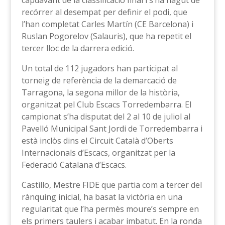
capdavant de la classificació final i s’ha hagut de
recórrer al desempat per definir el podi, que
l’han completat Carles Martín (CE Barcelona) i
Ruslan Pogorelov (Salauris), que ha repetit el
tercer lloc de la darrera edició.
Un total de 112 jugadors han participat al
torneig de referència de la demarcació de
Tarragona, la segona millor de la història,
organitzat pel Club Escacs Torredembarra. El
campionat s’ha disputat del 2 al 10 de juliol al
Pavelló Municipal Sant Jordi de Torredembarra i
està inclòs dins el Circuit Català d’Oberts
Internacionals d’Escacs, organitzat per la
Federació Catalana d’Escacs.
Castillo, Mestre FIDE que partia com a tercer del
rànquing inicial, ha basat la victòria en una
regularitat que l’ha permès moure’s sempre en
els primers taulers i acabar imbatut. En la ronda