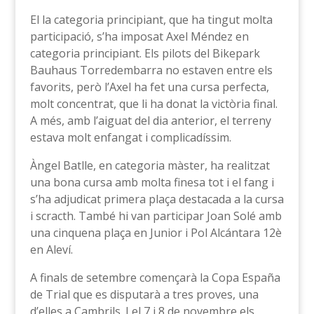
El la categoria principiant, que ha tingut molta
participació, s’ha imposat Axel Méndez en
categoria principiant. Els pilots del Bikepark
Bauhaus Torredembarra no estaven entre els
favorits, però l’Axel ha fet una cursa perfecta,
molt concentrat, que li ha donat la victòria final.
A més, amb l’aiguat del dia anterior, el terreny
estava molt enfangat i complicadíssim.
Àngel Batlle, en categoria màster, ha realitzat
una bona cursa amb molta finesa tot i el fang i
s’ha adjudicat primera plaça destacada a la cursa
i scracth. També hi van participar Joan Solé amb
una cinquena plaça en Junior i Pol Alcántara 12è
en Aleví.
A finals de setembre començarà la Copa España
de Trial que es disputarà a tres proves, una
d’elles a Cambrils. I el 7 i 8 de novembre els