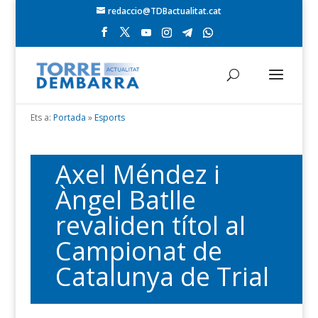
redaccio@TDBactualitat.cat
Ets a:
Portada
»
Esports
Axel Méndez i
Àngel Batlle
revaliden títol al
Campionat de
Catalunya de Trial