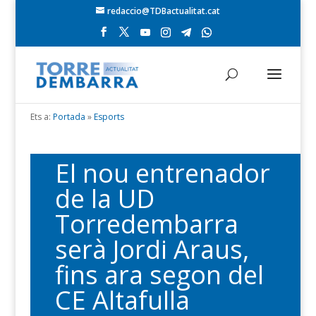
redaccio@TDBactualitat.cat
Ets a:
Portada
»
Esports
El nou entrenador
de la UD
Torredembarra
serà Jordi Araus,
fins ara segon del
CE Altafulla