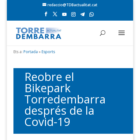
redaccio@TDBactualitat.cat
Ets a:
Portada
»
Esports
Reobre el
Bikepark
Torredembarra
després de la
Covid-19