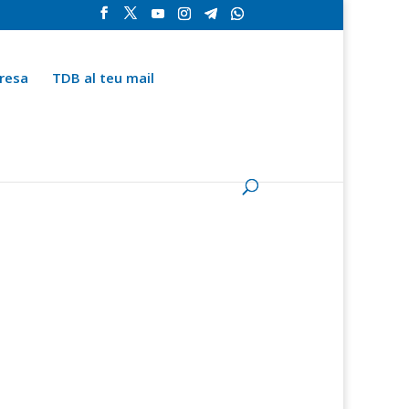
resa
TDB al teu mail
la
Contingut especial
Espai del subscriptor