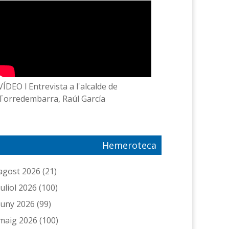
VÍDEO l Entrevista a l'alcalde de
Torredembarra, Raúl García
Hemeroteca
agost 2026
(21)
juliol 2026
(100)
juny 2026
(99)
maig 2026
(100)