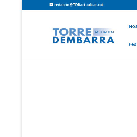
redaccio@TDBactualitat.cat
Nos
Fes
Torredembarra
Baix Gaià
Opinió
Cròni
Ets a:
Portada
»
Espai del subscriptor