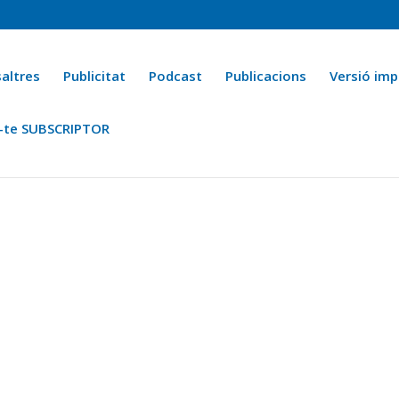
altres
Publicitat
Podcast
Publicacions
Versió imp
-te SUBSCRIPTOR
ca
Ara fa 25 anys
Esports
La cuina de l’Avi Macià
La Novel·