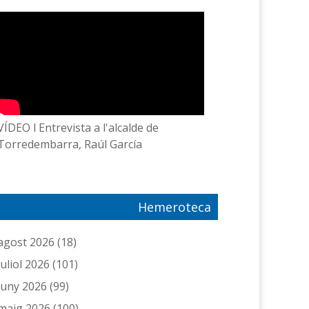
VÍDEO l Entrevista a l'alcalde de
Torredembarra, Raúl García
Hemeroteca
agost 2026
(18)
juliol 2026
(101)
juny 2026
(99)
maig 2026
(100)