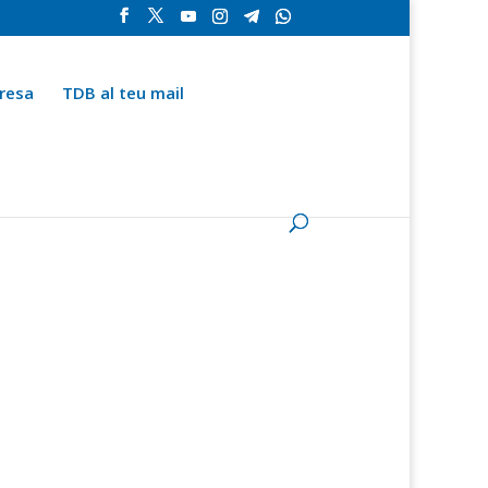
resa
TDB al teu mail
la
Contingut especial
Espai del subscriptor