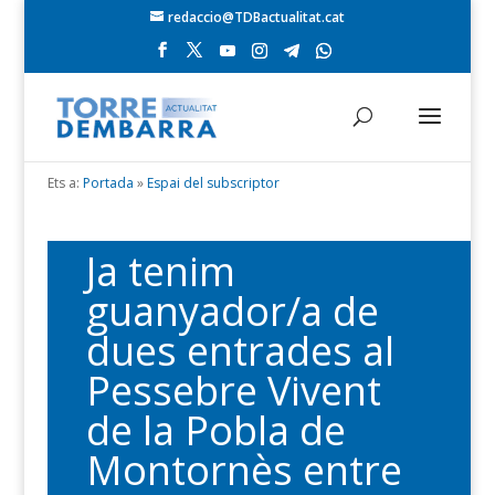
redaccio@TDBactualitat.cat
Ets a:
Portada
»
Espai del subscriptor
Ja tenim
guanyador/a de
dues entrades al
Pessebre Vivent
de la Pobla de
Montornès entre