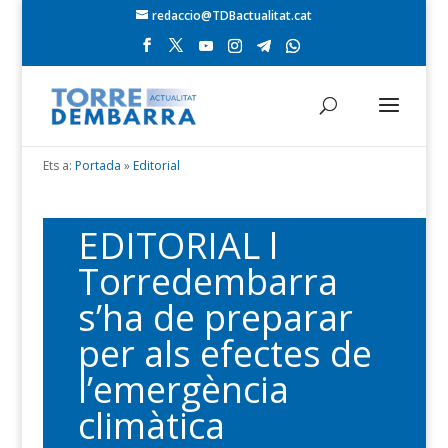
redaccio@TDBactualitat.cat
Ets a:
Portada
»
Editorial
EDITORIAL l
Torredembarra
s’ha de preparar
per als efectes de
l’emergència
climàtica