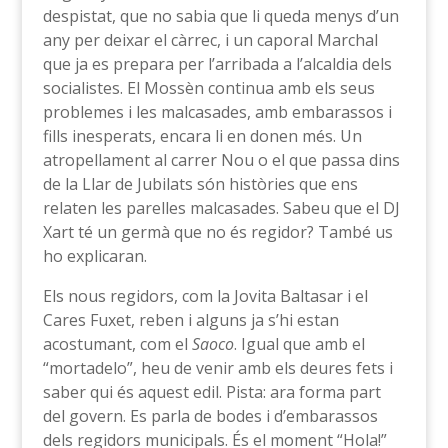
despistat, que no sabia que li queda menys d’un
any per deixar el càrrec, i un caporal Marchal
que ja es prepara per l’arribada a l’alcaldia dels
socialistes. El Mossèn continua amb els seus
problemes i les malcasades, amb embarassos i
fills inesperats, encara li en donen més. Un
atropellament al carrer Nou o el que passa dins
de la Llar de Jubilats són històries que ens
relaten les parelles malcasades. Sabeu que el DJ
Xart té un germà que no és regidor? També us
ho explicaran.
Els nous regidors, com la Jovita Baltasar i el
Cares Fuxet, reben i alguns ja s’hi estan
acostumant, com el
Saoco
. Igual que amb el
“mortadelo”, heu de venir amb els deures fets i
saber qui és aquest edil. Pista: ara forma part
del govern. Es parla de bodes i d’embarassos
dels regidors municipals. És el moment “Hola!”