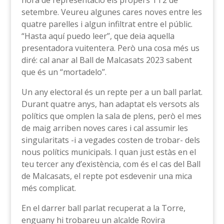
hora de representació els propers 1 i 2 de
setembre. Veureu algunes cares noves entre les
quatre parelles i algun infiltrat entre el públic.
“Hasta aquí puedo leer”, que deia aquella
presentadora vuitentera. Però una cosa més us
diré: cal anar al Ball de Malcasats 2023 sabent
que és un “mortadelo”.
Un any electoral és un repte per a un ball parlat.
Durant quatre anys, han adaptat els versots als
polítics que omplen la sala de plens, però el mes
de maig arriben noves cares i cal assumir les
singularitats -i a vegades costen de trobar- dels
nous polítics municipals. I quan just estàs en el
teu tercer any d’existència, com és el cas del Ball
de Malcasats, el repte pot esdevenir una mica
més complicat.
En el darrer ball parlat recuperat a la Torre,
enguany hi trobareu un alcalde Rovira