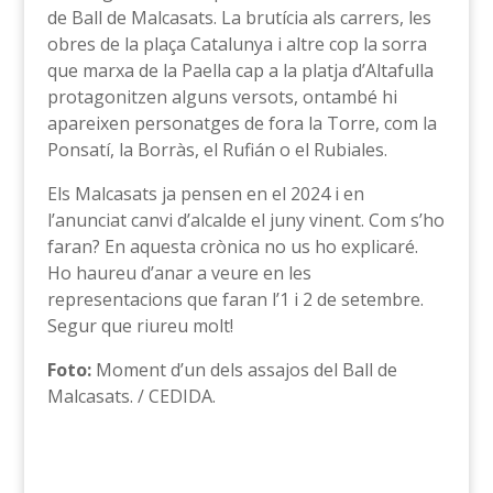
de Ball de Malcasats. La brutícia als carrers, les
obres de la plaça Catalunya i altre cop la sorra
que marxa de la Paella cap a la platja d’Altafulla
protagonitzen alguns versots, ontambé hi
apareixen personatges de fora la Torre, com la
Ponsatí, la Borràs, el Rufián o el Rubiales.
Els Malcasats ja pensen en el 2024 i en
l’anunciat canvi d’alcalde el juny vinent. Com s’ho
faran? En aquesta crònica no us ho explicaré.
Ho haureu d’anar a veure en les
representacions que faran l’1 i 2 de setembre.
Segur que riureu molt!
Foto:
Moment d’un dels assajos del Ball de
Malcasats. / CEDIDA.