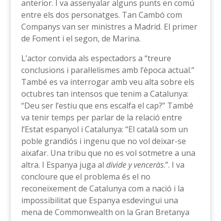
anterior. I va assenyalar alguns punts en comú
entre els dos personatges. Tan Cambó com
Companys van ser ministres a Madrid. El primer
de Foment i el segon, de Marina.
L’actor convida als espectadors a “treure
conclusions i paral·lelismes amb l’època actual.”
També es va interrogar amb veu alta sobre els
octubres tan intensos que tenim a Catalunya:
“Deu ser l’estiu que ens escalfa el cap?” També
va tenir temps per parlar de la relació entre
l’Estat espanyol i Catalunya: “El català som un
poble grandiós i ingenu que no vol deixar-se
aixafar. Una tribu que no es vol sotmetre a una
altra. I Espanya juga al
divide y venceràs
.”. I va
concloure que el problema és el no
reconeixement de Catalunya com a nació i la
impossibilitat que Espanya esdevingui una
mena de Commonwealth on la Gran Bretanya