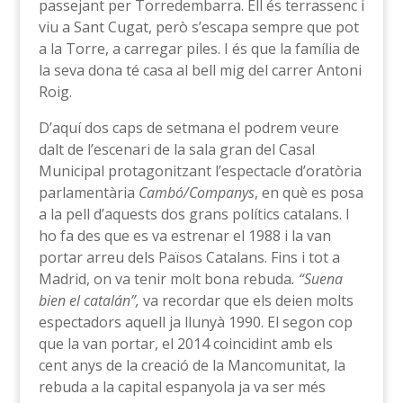
passejant per Torredembarra. Ell és terrassenc i
viu a Sant Cugat, però s’escapa sempre que pot
a la Torre, a carregar piles. I és que la família de
la seva dona té casa al bell mig del carrer Antoni
Roig.
D’aquí dos caps de setmana el podrem veure
dalt de l’escenari de la sala gran del Casal
Municipal protagonitzant l’espectacle d’oratòria
parlamentària
Cambó/Companys
, en què es posa
a la pell d’aquests dos grans polítics catalans. I
ho fa des que es va estrenar el 1988 i la van
portar arreu dels Països Catalans. Fins i tot a
Madrid, on va tenir molt bona rebuda
. “Suena
bien el catalán”,
va recordar que els deien molts
espectadors aquell ja llunyà 1990. El segon cop
que la van portar, el 2014 coincidint amb els
cent anys de la creació de la Mancomunitat, la
rebuda a la capital espanyola ja va ser més