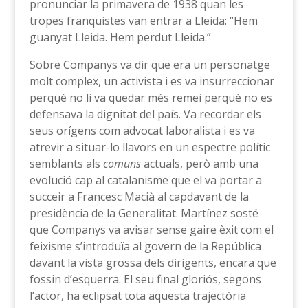
pronunciar la primavera de 1938 quan les
tropes franquistes van entrar a Lleida: “Hem
guanyat Lleida. Hem perdut Lleida.”
Sobre Companys va dir que era un personatge
molt complex, un activista i es va insurreccionar
perquè no li va quedar més remei perquè no es
defensava la dignitat del país. Va recordar els
seus orígens com advocat laboralista i es va
atrevir a situar-lo llavors en un espectre polític
semblants als
comuns
actuals, però amb una
evolució cap al catalanisme que el va portar a
succeir a Francesc Macià al capdavant de la
presidència de la Generalitat. Martínez sosté
que Companys va avisar sense gaire èxit com el
feixisme s’introduïa al govern de la República
davant la vista grossa dels dirigents, encara que
fossin d’esquerra. El seu final gloriós, segons
l’actor, ha eclipsat tota aquesta trajectòria