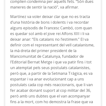
complien condemna per aquells fets. “Són dues
maneres de sentir la nació”, va afirmar.
Martínez va voler deixar clar que no es tracta
d’una història de bons i dolents i va recordar
alguns episodis de Francesc Cambó, com quan
es quedar sol amb el jove rei Alfons XIII i li va
deixar anar: “Els catalans no l’estimem.” El va
definir com el representant del vell catalanisme,
la mà dreta del primer president de la
Mancomunitat de Catalunya, fundador de
l’Editorial Bernat Metge i que va patir fins i tot
un atemptat pels seus postulats catalanistes,
però que, a partir de la Setmana Tràgica, es va
espantar i va anar evolucionant cap a uns
postulats cada cop més reaccionaris, que li van
fer acabar donant suport al cop militar del 36,
però amb uns dubtes que el van acompanyar
fins a la mort, com ho demostra la frase que va