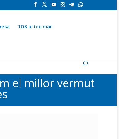
resa
TDB al teu mail
la
Contingut especial
Espai del subscriptor
m el millor vermut
es