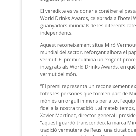
El veredicte es va donar a conèixer el pass
World Drinks Awards, celebrada a l’hotel 
guanyadors mundials de les diferents cate
independents.
Aquest reconeixement situa Miró Vermouth
mundial del sector, reforçant alhora el pa
vermut. El premi culmina un exigent procé
integrats als World Drinks Awards, en què
vermut del món.
“El premi representa un reconeixement extr
totes les persones que formen part de Miró
món és un orgull immens per a tot l’equip
fidel a la nostra tradició i, al mateix temp
Xavier Martínez, director general i presi
“aquest guardó transcendeix la marca Mir
tradició vermutera de Reus, una ciutat que 