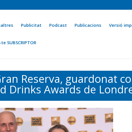
altres
Publicitat
Podcast
Publicacions
Versió imp
-te SUBSCRIPTOR
ca
Ara fa 25 anys
Esports
La cuina de l’Avi Macià
La Novel·
ran Reserva, guardonat co
ld Drinks Awards de Londr