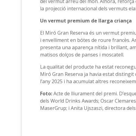
del vermut arreu del món. Alhora, reforça e
la projecció internacional dels vermuts ela
Un vermut premium de llarga criança
El Miró Gran Reserva és un vermut premiu
i envelliment en bótes de roure francès. A
presenta una aparença nítida i brillant, a
matisos dolços de panses i moscatell.
La qualitat del producte ha estat reconegu
Miró Gran Reserva ja havia estat distingit
l’any 2025 i ha acumulat altres reconeixem
Foto:
Acte de lliurament del premi. D’esque
dels World Drinks Awards; Oscar Clemares
MaserGrup; i Anita Ujszaszi, directora de