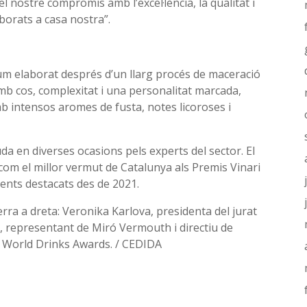
l nostre compromís amb l’excel·lència, la qualitat i
borats a casa nostra”.
m elaborat després d’un llarg procés de maceració
mb cos, complexitat i una personalitat marcada,
mb intensos aromes de fusta, notes licoroses i
da en diverses ocasions pels experts del sector. El
 com el millor vermut de Catalunya als Premis Vinari
ents destacats des de 2021.
rra a dreta: Veronika Karlova, presidenta del jurat
, representant de Miró Vermouth i directiu de
ls World Drinks Awards. / CEDIDA