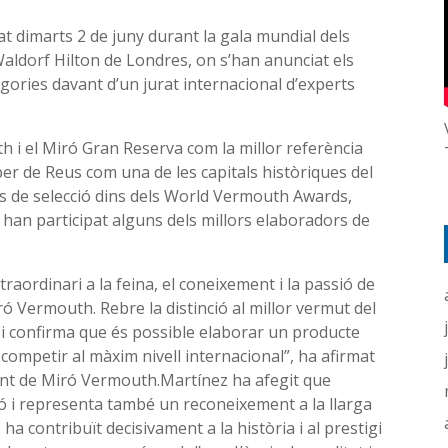
at dimarts 2 de juny durant la gala mundial dels
Waldorf Hilton de Londres, on s’han anunciat els
gories davant d’un jurat internacional d’experts
 i el Miró Gran Reserva com la millor referència
per de Reus com una de les capitals històriques del
s de selecció dins dels World Vermouth Awards,
 han participat alguns dels millors elaboradors de
aordinari a la feina, el coneixement i la passió de
 Vermouth. Rebre la distinció al millor vermut del
 i confirma que és possible elaborar un producte
s, competir al màxim nivell internacional”, ha afirmat
dent de Miró Vermouth.Martínez ha afegit que
ó i representa també un reconeixement a la llarga
ha contribuït decisivament a la història i al prestigi