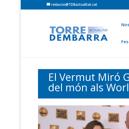
redaccio@TDBactualitat.cat
Nos
Fes
Torredembarra
Baix Gaià
Opinió
Cròni
Ets a:
Portada
»
Contingut especial
El Vermut Miró G
del món als Wor