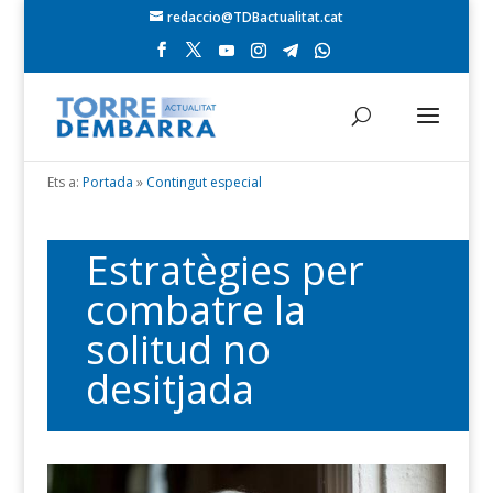
redaccio@TDBactualitat.cat
Ets a:
Portada
»
Contingut especial
Estratègies per
combatre la
solitud no
desitjada