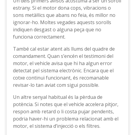
Un dels primers avisos acostuma a ser un soroll
estrany. Si el motor dona cops, vibracions o
sons metàl·lics que abans no feia, és millor no
ignorar-ho. Moltes vegades aquests sorolls
indiquen desgast o alguna peça que no
funciona correctament.
També cal estar atent als llums del quadre de
comandament. Quan s’encén el testimoni del
motor, el vehicle avisa que hi ha algun error
detectat pel sistema electrònic. Encara que el
cotxe continuï funcionant, és recomanable
revisar-lo tan aviat com sigui possible.
Un altre senyal habitual és la pèrdua de
potència. Si notes que el vehicle accelera pitjor,
respon amb retard o li costa pujar pendents,
podria haver-hi un problema relacionat amb el
motor, el sistema d’injecció o els filtres.