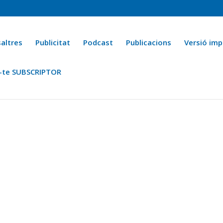
altres
Publicitat
Podcast
Publicacions
Versió imp
-te SUBSCRIPTOR
ca
Ara fa 25 anys
Esports
La cuina de l’Avi Macià
La Novel·