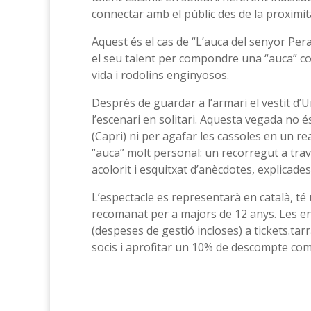
connectar amb el públic des de la proximita
Aquest és el cas de “L’auca del senyor Per
el seu talent per compondre una “auca” co
vida i rodolins enginyosos.
Després de guardar a l’armari el vestit d’
l’escenari en solitari. Aquesta vegada no 
(Capri) ni per agafar les cassoles en un r
“auca” molt personal: un recorregut a trav
acolorit i esquitxat d’anècdotes, explicade
L’espectacle es representarà en català, t
recomanat per a majors de 12 anys. Les en
(despeses de gestió incloses) a tickets.ta
socis i aprofitar un 10% de descompte com