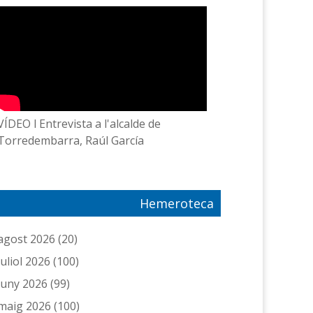
VÍDEO l Entrevista a l'alcalde de
Torredembarra, Raúl García
Hemeroteca
agost 2026
(20)
juliol 2026
(100)
juny 2026
(99)
maig 2026
(100)