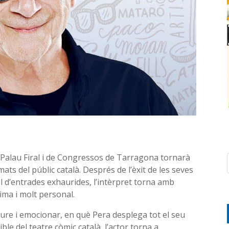
el Palau Firal i de Congressos de Tarragona tornarà
ats del públic català. Després de l’èxit de les seves
ell d’entrades exhaurides, l’intèrpret torna amb
ima i molt personal.
iure i emocionar, en què Pera desplega tot el seu
ible del teatre còmic català, l’actor torna a