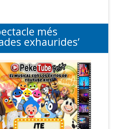
pectacle més
rades exhaurides’