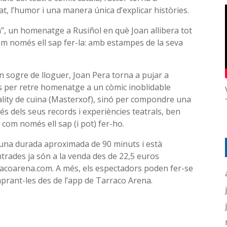
t, l’humor i una manera única d’explicar històries.
a”, un homenatge a Rusiñol en què Joan allibera tot
m només ell sap fer-la: amb estampes de la seva
Un sogre de lloguer, Joan Pera torna a pujar a
és per retre homenatge a un còmic inoblidable
eality de cuina (Masterxof), sinó per compondre una
és dels seus records i experiències teatrals, ben
s com només ell sap (i pot) fer-ho.
é una durada aproximada de 90 minuts i està
trades ja són a la venda des de 22,5 euros
rracoarena.com. A més, els espectadors poden fer-se
prant-les des de l’app de Tarraco Arena.