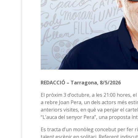
REDACCIÓ – Tarragona, 8/5/2026
El pròxim 3 d’octubre, a les 21:00 hores, 
a rebre Joan Pera, un dels actors més estim
anteriors visites, en què va penjar el cart
“L’auca del senyor Pera”, una proposta ínt
Es tracta d’un monòleg concebut per fer r
talent escènic en solitari. Referent indiscut