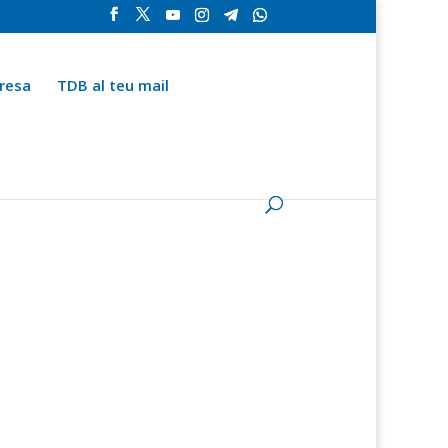
resa
TDB al teu mail
la
Contingut especial
Espai del subscriptor