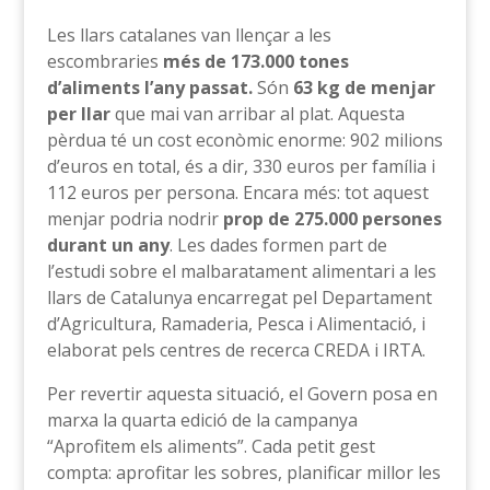
Les llars catalanes van llençar a les
escombraries
més de 173.000 tones
d’aliments l’any passat
.
Són
63 kg de menjar
per llar
que mai van arribar al plat. Aquesta
pèrdua té un cost econòmic enorme: 902 milions
d’euros en total, és a dir, 330 euros per família i
112 euros per persona. Encara més: tot aquest
menjar podria nodrir
prop de 275.000 persones
durant un any
. Les dades formen part de
l’estudi sobre el malbaratament alimentari a les
llars de Catalunya encarregat pel Departament
d’Agricultura, Ramaderia, Pesca i Alimentació, i
elaborat pels centres de recerca CREDA i IRTA.
Per revertir aquesta situació, el Govern posa en
marxa la quarta edició de la campanya
“Aprofitem els aliments”. Cada petit gest
compta: aprofitar les sobres, planificar millor les