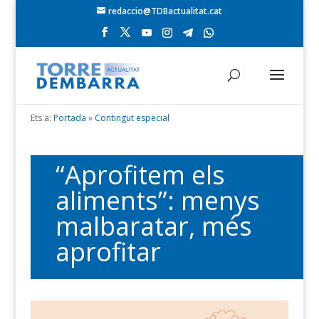
redaccio@TDBactualitat.cat
Ets a:
Portada
»
Contingut especial
“Aprofitem els
aliments”: menys
malbaratar, més
aprofitar