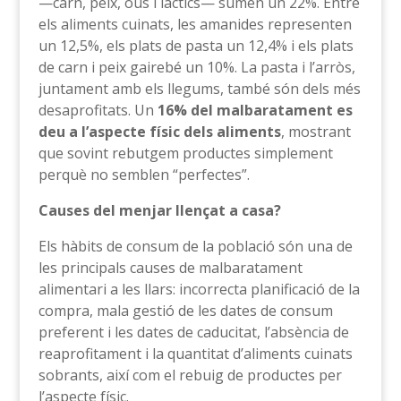
—carn, peix, ous i làctics— sumen un 22%. Entre
els aliments cuinats, les amanides representen
un 12,5%, els plats de pasta un 12,4% i els plats
de carn i peix gairebé un 10%. La pasta i l’arròs,
juntament amb els llegums, també són dels més
desaprofitats. Un
16% del malbaratament es
deu a l’aspecte físic dels aliments
, mostrant
que sovint rebutgem productes simplement
perquè no semblen “perfectes”.
Causes del menjar llençat a casa?
Els hàbits de consum de la població són una de
les principals causes de malbaratament
alimentari a les llars: incorrecta planificació de la
compra, mala gestió de les dates de consum
preferent i les dates de caducitat, l’absència de
reaprofitament i la quantitat d’aliments cuinats
sobrants, així com el rebuig de productes per
l’aspecte físic.