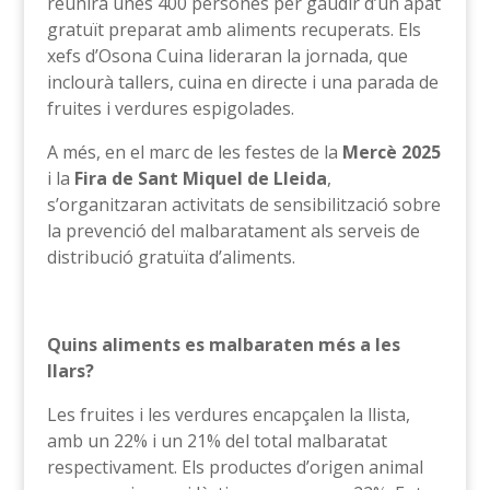
reunirà unes 400 persones per gaudir d’un àpat
gratuït preparat amb aliments recuperats. Els
xefs d’Osona Cuina lideraran la jornada, que
inclourà tallers, cuina en directe i una parada de
fruites i verdures espigolades.
A més, en el marc de les festes de la
Mercè 2025
i la
Fira de Sant Miquel de Lleida
,
s’organitzaran activitats de sensibilització sobre
la prevenció del malbaratament als serveis de
distribució gratuïta d’aliments.
Quins aliments es malbaraten més a les
llars?
Les fruites i les verdures encapçalen la llista,
amb un 22% i un 21% del total malbaratat
respectivament. Els productes d’origen animal