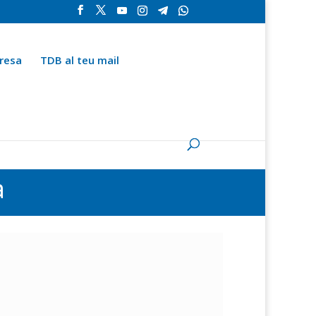
resa
TDB al teu mail
la
Contingut especial
Espai del subscriptor
a