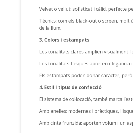
Velvet o vellut: sofisticat i càlid, perfecte
Tècnics: com els black-out o screen, molt út
de la llum.
3. Colors i estampats
Les tonalitats clares amplien visualment l’
Les tonalitats fosques aporten elegància i 
Els estampats poden donar caràcter, però 
4. Estil i tipus de confecció
El sistema de col·locació, també marca l’est
Amb anelles: modernes i pràctiques, llisque
Amb cinta frunzida: aporten volum i un asp