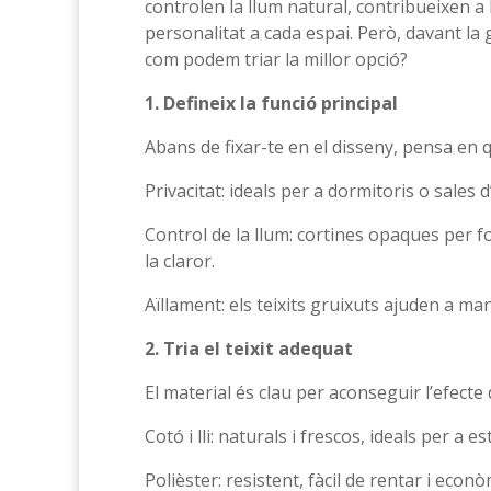
controlen la llum natural, contribueixen a l
personalitat a cada espai. Però, davant la gr
com podem triar la millor opció?
1. Defineix la funció principal
Abans de fixar-te en el disseny, pensa en q
Privacitat: ideals per a dormitoris o sales 
Control de la llum: cortines opaques per fo
la claror.
Aïllament: els teixits gruixuts ajuden a man
2. Tria el teixit adequat
El material és clau per aconseguir l’efecte d
Cotó i lli: naturals i frescos, ideals per a e
Polièster: resistent, fàcil de rentar i econò