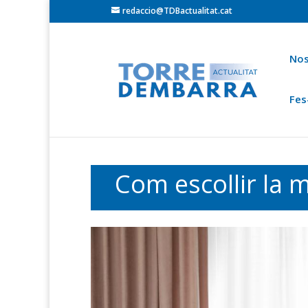
redaccio@TDBactualitat.cat
Nos
Fes
Torredembarra
Baix Gaià
Opinió
Cròni
Ets a:
Portada
»
Contingut especial
Com escollir la m