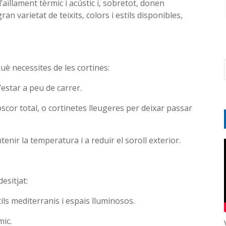
’aïllament tèrmic i acústic i, sobretot, donen
an varietat de teixits, colors i estils disponibles,
uè necessites de les cortines:
d’estar a peu de carrer.
scor total, o cortinetes lleugeres per deixar passar
tenir la temperatura i a reduir el soroll exterior.
esitjat:
stils mediterranis i espais lluminosos.
mic.