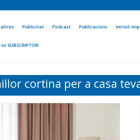
altres
Publicitat
Podcast
Publicacions
Versió imp
-te SUBSCRIPTOR
ca
Ara fa 25 anys
Esports
La cuina de l’Avi Macià
La Novel·
illor cortina per a casa tev