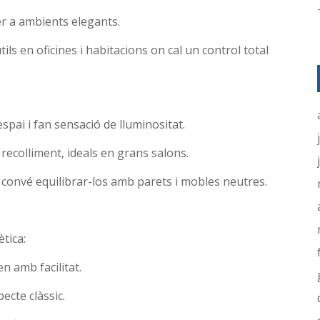
 per a ambients elegants.
ils en oficines i habitacions on cal un control total
espai i fan sensació de lluminositat.
recolliment, ideals en grans salons.
convé equilibrar-los amb parets i mobles neutres.
ètica:
n amb facilitat.
ecte clàssic.