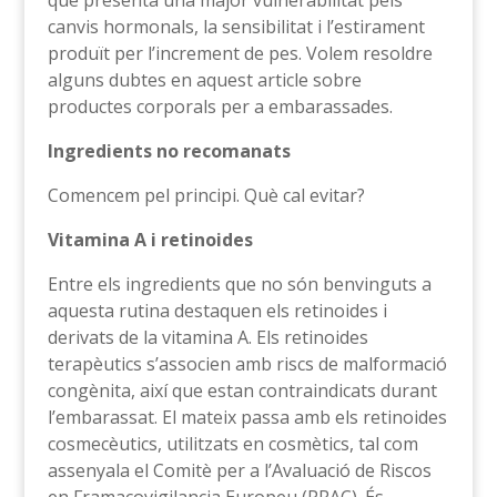
que presenta una major vulnerabilitat pels
canvis hormonals, la sensibilitat i l’estirament
produït per l’increment de pes. Volem resoldre
alguns dubtes en aquest article sobre
productes corporals per a embarassades.
Ingredients no recomanats
Comencem pel principi. Què cal evitar?
Vitamina A i retinoides
Entre els ingredients que no són benvinguts a
aquesta rutina destaquen els retinoides i
derivats de la vitamina A. Els retinoides
terapèutics s’associen amb riscs de malformació
congènita, així que estan contraindicats durant
l’embarassat. El mateix passa amb els retinoides
cosmecèutics, utilitzats en cosmètics, tal com
assenyala el Comitè per a l’Avaluació de Riscos