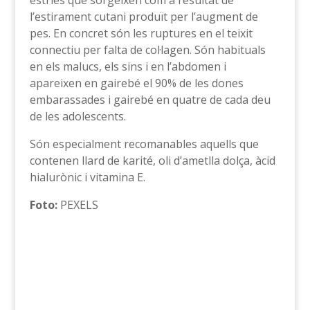
estries que sorgeixen com a resultat de
l’estirament cutani produït per l’augment de
pes. En concret són les ruptures en el teixit
connectiu per falta de col·lagen. Són habituals
en els malucs, els sins i en l’abdomen i
apareixen en gairebé el 90% de les dones
embarassades i gairebé en quatre de cada deu
de les adolescents.
Són especialment recomanables aquells que
contenen llard de karité, oli d’ametlla dolça, àcid
hialurònic i vitamina E.
Foto:
PEXELS